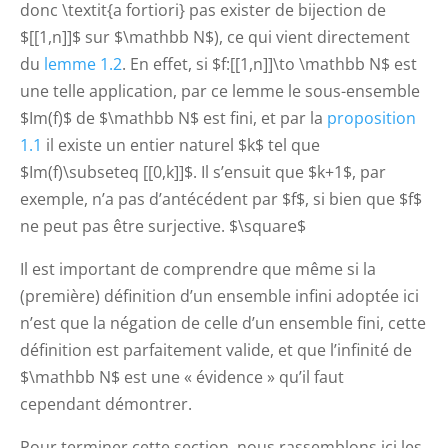
donc \textit{a fortiori} pas exister de bijection de
$[[1,n]]$ sur $\mathbb N$), ce qui vient directement
du
lemme 1.2
. En effet, si $f:[[1,n]]\to \mathbb N$ est
une telle application, par ce lemme le sous-ensemble
$Im(f)$ de $\mathbb N$ est fini, et par la
proposition
1.1
il existe un entier naturel $k$ tel que
$Im(f)\subseteq [[0,k]]$. Il s’ensuit que $k+1$, par
exemple, n’a pas d’antécédent par $f$, si bien que $f$
ne peut pas être surjective. $\square$
Il est important de comprendre que même si la
(première) définition d’un ensemble infini adoptée ici
n’est que la négation de celle d’un ensemble fini, cette
définition est parfaitement valide, et que l’infinité de
$\mathbb N$ est une « évidence » qu’il faut
cependant démontrer.
Pour terminer cette section, nous rassemblons ici les