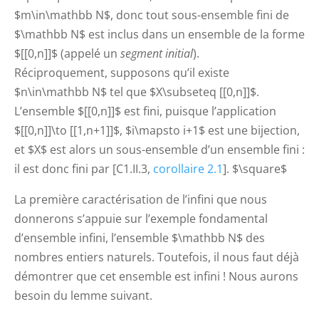
$m\in\mathbb N$, donc tout sous-ensemble fini de
$\mathbb N$ est inclus dans un ensemble de la forme
$[[0,n]]$ (appelé un
segment initial
).
Réciproquement, supposons qu’il existe
$n\in\mathbb N$ tel que $X\subseteq [[0,n]]$.
L’ensemble $[[0,n]]$ est fini, puisque l’application
$[[0,n]]\to [[1,n+1]]$, $i\mapsto i+1$ est une bijection,
et $X$ est alors un sous-ensemble d’un ensemble fini :
il est donc fini par [C1.II.3,
corollaire 2.1
]. $\square$
La première caractérisation de l’infini que nous
donnerons s’appuie sur l’exemple fondamental
d’ensemble infini, l’ensemble $\mathbb N$ des
nombres entiers naturels. Toutefois, il nous faut déjà
démontrer que cet ensemble est infini ! Nous aurons
besoin du lemme suivant.