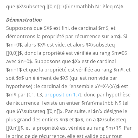
que $X\subseteq [[0,n]]=\{i\in\mathbb N : i\leq n\}$.
Démonstration
Supposons que $X$ est fini, de cardinal $m$, et
démontrons la propriété par récurrence sur $m$. Si
$m=0$, alors $X$ est vide, et alors $X\subseteq
[[0,0]]$, donc la propriété est vérifiée au rang $m=0$
avec $n=0$. Supposons que $X$ est de cardinal
$m+1$ et que la propriété est vérifiée au rang $m$, et
soit $x$ un élément de $X$ (qui est non vide par
hypothèse) : le cardinal de l’ensemble $Y=X-\{x\}$ est
$m$ par [C1.II.3,
proposition 1.7
], donc par hypothèse
de récurrence il existe un entier $n\in\mathbb N$ tel
que $Y\subseteq [[0,n]]$. Par suite, si $n’$ désigne le
plus grand des entiers $n$ et $x$, on a $X\subseteq
[[0,n’]]$, et la propriété est vérifiée au rang $m+1$. Par
le principe de récurrence, elle est valide pour tout