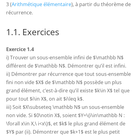
3 (
Arithmétique élémentaire
), à partir du théorème de
récurrence.
1.1. Exercices
Exercice 1.4
i) Trouver un sous-ensemble infini de $\mathbb N$
différent de $\mathbb N$. Démontrer qu’il est infini.
ii) Démontrer par récurrence que tout sous-ensemble
fini non vide $X$ de $\mathbb N$ possède un plus
grand élément, c’est-à-dire qu’il existe $k\in X$ tel que
pour tout $i\in X$, on ait $i\leq k$.
iii) Soit $X\subseteq \mathbb N$ un sous-ensemble
non vide. Si $0\notin X$, soient $Y=\{i\in\mathbb N :
\forall x\in X,\ i<x\}$, et $k$ le plus grand élément de
$Y$ par (ii). Démontrer que $k+1$ est le plus petit