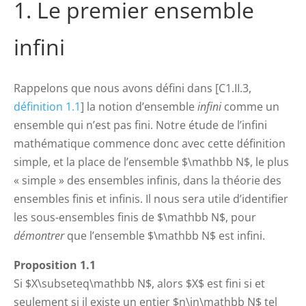
1. Le premier ensemble
infini
Rappelons que nous avons défini dans [C1.II.3,
définition 1.1
] la notion d’ensemble
infini
comme un
ensemble qui n’est pas fini. Notre étude de l’infini
mathématique commence donc avec cette définition
simple, et la place de l’ensemble $\mathbb N$, le plus
« simple » des ensembles infinis, dans la théorie des
ensembles finis et infinis. Il nous sera utile d’identifier
les sous-ensembles finis de $\mathbb N$, pour
démontrer
que l’ensemble $\mathbb N$ est infini.
Proposition 1.1
Si $X\subseteq\mathbb N$, alors $X$ est fini si et
seulement si il existe un entier $n\in\mathbb N$ tel