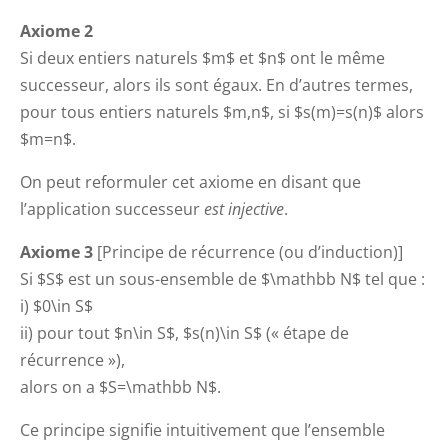
Axiome 2
Si deux entiers naturels $m$ et $n$ ont le même
successeur, alors ils sont égaux. En d’autres termes,
pour tous entiers naturels $m,n$, si $s(m)=s(n)$ alors
$m=n$.
On peut reformuler cet axiome en disant que
l’application successeur
est injective
.
Axiome 3
[Principe de récurrence (ou d’induction)]
Si $S$ est un sous-ensemble de $\mathbb N$ tel que :
i) $0\in S$
ii) pour tout $n\in S$, $s(n)\in S$ (« étape de
récurrence »),
alors on a $S=\mathbb N$.
Ce principe signifie intuitivement que l’ensemble