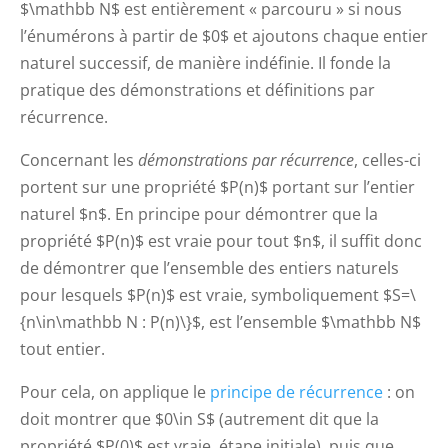
$\mathbb N$ est entièrement « parcouru » si nous
l’énumérons à partir de $0$ et ajoutons chaque entier
naturel successif, de manière indéfinie. Il fonde la
pratique des démonstrations et définitions par
récurrence.
Concernant les
dé
monstrations par récurrence
, celles-ci
portent sur une propriété $P(n)$ portant sur l’entier
naturel $n$. En principe pour démontrer que la
propriété $P(n)$ est vraie pour tout $n$, il suffit donc
de démontrer que l’ensemble des entiers naturels
pour lesquels $P(n)$ est vraie, symboliquement $S=\
{n\in\mathbb N : P(n)\}$, est l’ensemble $\mathbb N$
tout entier.
Pour cela, on applique le
principe de récurrence
: on
doit montrer que $0\in S$ (autrement dit que la
propriété $P(0)$ est vraie, étape initiale), puis que