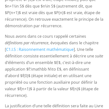
$n+1\in S$ dès que $n\in S$ (autrement dit, que
$P(n+1)$ est vraie dès que $P(n)$ est vraie, étape de
récurrence). On retrouve exactement le principe de la
démonstration par récurrence.
Nous avons dans ce cours rappelé certaines
définitions par récurrence
, évoquées dans le chapitre
[
C1.I.5 : Raisonnement mathématique
]. Une telle
définition consiste essentiellement à décrire une
suite
d’éléments d’un ensemble $E$, c’est-à-dire une
application $f:\mathbb N\to E$, en définissant
d’abord $f(0)$ (étape initiale) et en utilisant une
propriété ou une fonction auxiliaire pour définir la
valeur $f(n+1)$ à partir de la valeur $f(n)$ (étape de
récurrence).
La justification d’une telle définition sera faite au Livre