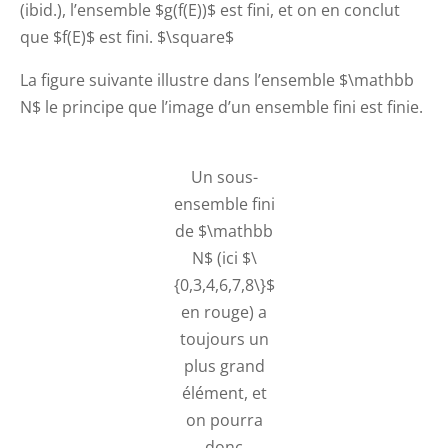
(ibid.), l’ensemble $g(f(E))$ est fini, et on en conclut
que $f(E)$ est fini. $\square$
La figure suivante illustre dans l’ensemble $\mathbb
N$ le principe que l’image d’un ensemble fini est finie.
Un sous-
ensemble fini
de $\mathbb
N$ (ici $\
{0,3,4,6,7,8\}$
en rouge) a
toujours un
plus grand
élément, et
on pourra
donc