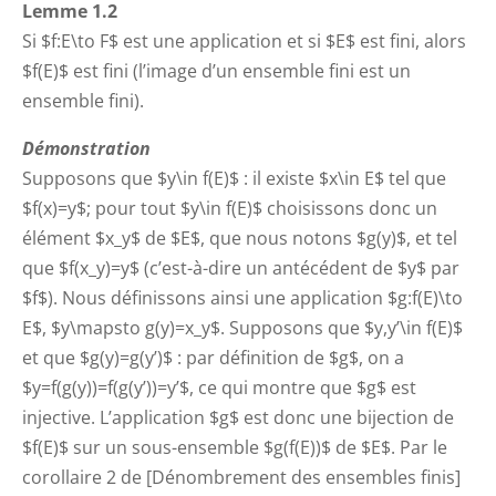
Lemme 1.2
Si $f:E\to F$ est une application et si $E$ est fini, alors
$f(E)$ est fini (l’image d’un ensemble fini est un
ensemble fini).
Démonstration
Supposons que $y\in f(E)$ : il existe $x\in E$ tel que
$f(x)=y$; pour tout $y\in f(E)$ choisissons donc un
élément $x_y$ de $E$, que nous notons $g(y)$, et tel
que $f(x_y)=y$ (c’est-à-dire un antécédent de $y$ par
$f$). Nous définissons ainsi une application $g:f(E)\to
E$, $y\mapsto g(y)=x_y$. Supposons que $y,y’\in f(E)$
et que $g(y)=g(y’)$ : par définition de $g$, on a
$y=f(g(y))=f(g(y’))=y’$, ce qui montre que $g$ est
injective. L’application $g$ est donc une bijection de
$f(E)$ sur un sous-ensemble $g(f(E))$ de $E$. Par le
corollaire 2 de [Dénombrement des ensembles finis]