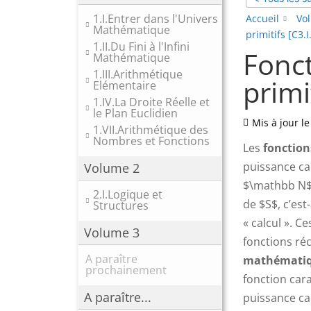
1.I.Entrer dans l'Univers
Accueil
Vo
Mathématique
primitifs [C3.I
1.II.Du Fini à l'Infini
Fonct
Mathématique
1.III.Arithmétique
primit
Elémentaire
1.IV.La Droite Réelle et
le Plan Euclidien
Mis à jour le
1.VII.Arithmétique des
Nombres et Fonctions
Les
fonction
puissance ca
Volume 2
$\mathbb N$,
2.I.Logique et
de $S$, c’est
Structures
« calcul ». Ce
Volume 3
fonctions ré
A paraître
mathémati
prochainement
fonction car
A paraître...
puissance ca