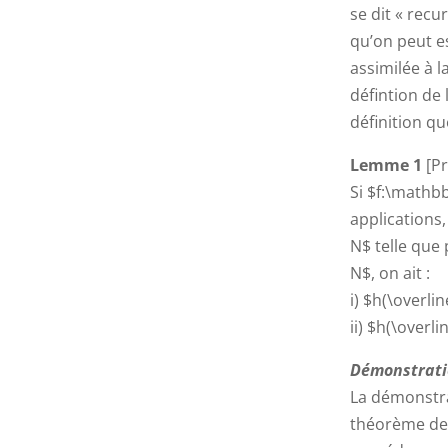
se dit « recu
qu’on peut e
assimilée à l
défintion de 
définition q
Lemme 1
[Pr
Si $f:\math
applications
N$ telle que
N$, on ait :
i) $h(\overlin
ii) $h(\overli
Démonstrat
La démonstra
théorème de 