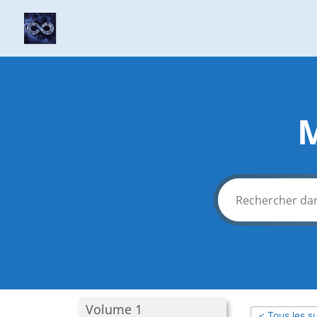
M
Volume 1
< Tous les su