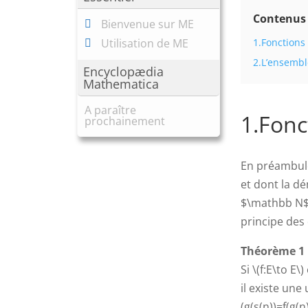
Contenus
Bienvenue sur ME
Utilisation de ME
1.Fonctions 
2.L’ensembl
Encyclopædia
Mathematica
A paraître
1.Fonc
prochainement
En préambule
et dont la d
$\mathbb N$
principe des 
Théorème 1
Si \(f:E\to E
il existe une
(g(s(n))=f(g(