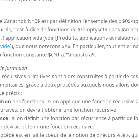
le $\mathbb N^0$ est par définition l’ensemble des « $0$-upl
urels, c’est-à-dire de fonctions de $\emptyset$ dans $\mathb
 l’application vide (voir [Produits, applications et relations :
 vide
]), que nous noterons $*$. En particulier, tout entier n
 la fonction constante $c^0_a:*\mapsto a$.
 de formation
 récursives primitives sont alors construites à partir de ces
émentaires, grâce à deux procédés auxquels nous allons do
 précis :
tion
des fonctions : si on applique une fonction récursive à
ursives, on devrait obtenir une fonction récursive
ence
: si on définit une fonction par récurrence à partir de f
n devrait obtenir une fonction récursive.
cédé est en fait le coeur de la notion de « récursivité », qui