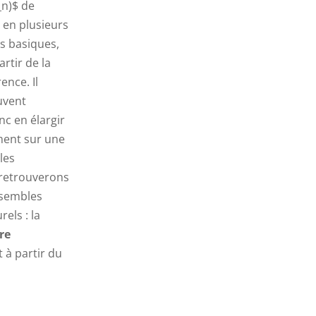
_n)$ de
 en plusieurs
es basiques,
artir de la
ence. Il
euvent
nc en élargir
ment sur une
les
s retrouverons
nsembles
els : la
re
 à partir du