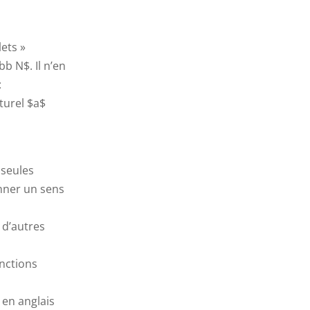
ets »
b N$. Il n’en
:
aturel $a$
 seules
nner un sens
 d’autres
onctions
 en anglais