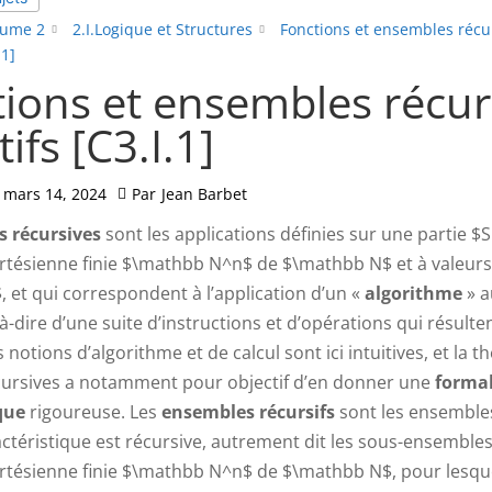
lume 2
2.I.Logique et Structures
Fonctions et ensembles récu
.1]
ions et ensembles récur
ifs [C3.I.1]
mars 14, 2024
Par
Jean Barbet
s récursives
sont les applications définies sur une partie $
rtésienne finie $\mathbb N^n$ de $\mathbb N$ et à valeur
 et qui correspondent à l’application d’un «
algorithme
» a
-à-dire d’une suite d’instructions et d’opérations qui résulte
s notions d’algorithme et de calcul sont ici intuitives, et la t
cursives a notamment pour objectif d’en donner une
formal
que
rigoureuse. Les
ensembles récursifs
sont les ensembles
actéristique est récursive, autrement dit les sous-ensemble
rtésienne finie $\mathbb N^n$ de $\mathbb N$, pour lesquel