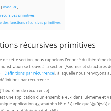
masquer
récursives primitives
e des fonctions récursives primitives
tions récursives primitives
 de cette section, nous rappelons l’énoncé du théorème d
émonstration se trouve à la section [Axiomes et structures d
 ::
Définitions par récurrence
], à laquelle nous renvoyons a
définitions par récurrence.
[Théorème de récurrence]
\) est une application d’un ensemble \(E\) dans lui-même et \(a
 unique application \(g:\mathbb N\to E\) telle que \(g(0)=a\) et
n))\) pour tout \(n\in\mathbb N\).