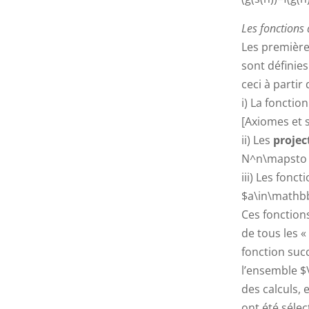
Les fonctions
Les premières
sont définie
ceci à partir
i) La fonctio
[Axiomes et 
ii) Les
projec
N^n\mapsto a
iii) Les fonct
$a\in\mathb
Ces fonctions
de tous les «
fonction suc
l’ensemble $
des calculs, et les
ont été sélec