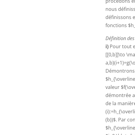
procédons en
nous définis
définissons 
fonctions $h
Définition des
i)
Pour tout en
[[0,b]]\to \m
a,b}(i+1)=g(\o
Démontrons-le
$h_{\overline
valeur $f(\ov
démontrée au
de la manière
(i):=h_{\overl
(b))$. Par co
$h_{\overline