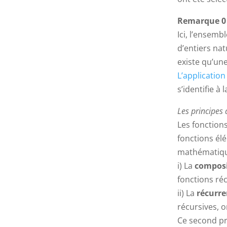
Remarque 0
Ici, l’ensemb
d’entiers nat
existe qu’une,
L’application
s’identifie à
Les principes
Les fonctions
fonctions él
mathématique
i) La
composi
fonctions réc
ii) La
récurr
récursives, o
Ce second pro