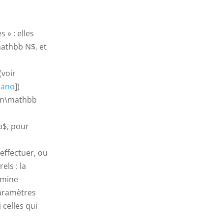
 » : elles
mathbb N$, et
voir
eano
])
\in\mathbb
a$, pour
 effectuer, ou
els : la
rmine
paramètres