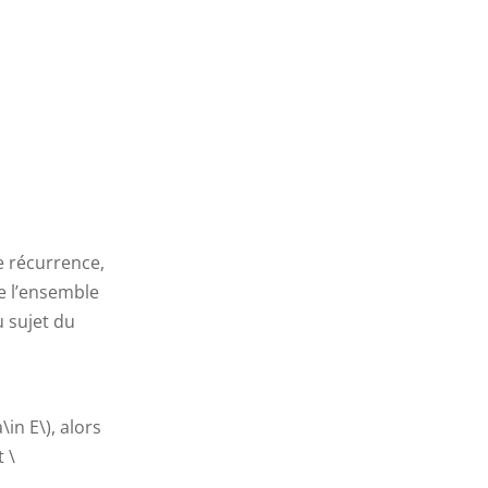
e récurrence,
e l’ensemble
u sujet du
\in E\), alors
 \