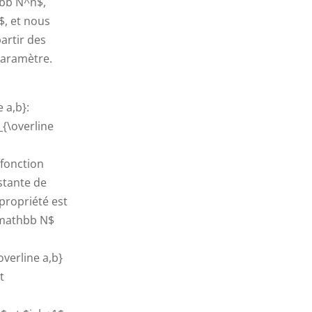
hbb N^n$,
$, et nous
artir des
paramètre.
 a,b}:
_{\overline
 fonction
nstante de
 propriété est
o\mathbb N$
overline a,b}
t