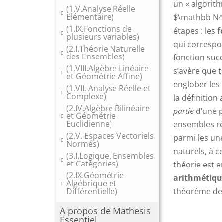
un « algorith
(1.V.Analyse Réelle
Elémentaire)
$\mathbb N^n
(1.IX.Fonctions de
étapes : les
f
plusieurs variables)
qui correspon
(2.I.Théorie Naturelle
des Ensembles)
fonction succ
(1.VIII.Algèbre Linéaire
s’avère que t
et Géométrie Affine)
englober les 
(1.VII. Analyse Réelle et
Complexe)
la définition
(2.IV.Algèbre Bilinéaire
partie
d’une p
et Géométrie
Euclidienne)
ensembles réc
(2.V. Espaces Vectoriels
parmi les un
Normés)
naturels, à c
(3.I.Logique, Ensembles
et Catégories)
théorie est e
(2.IX.Géométrie
arithmétiq
Algébrique et
Différentielle)
théorème de
A propos de Mathesis
Essentiel