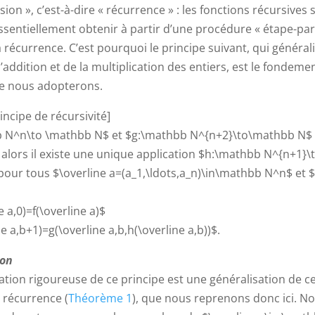
rsion », c’est-à-dire « récurrence » : les fonctions récursives 
ssentiellement obtenir à partir d’une procédure « étape-par
a récurrence. C’est pourquoi le principe suivant, qui générali
l’addition et de la multiplication des entiers, est le fondemen
ue nous adopterons.
incipe de récursivité]
bb N^n\to \mathbb N$ et $g:\mathbb N^{n+2}\to\mathbb N$
, alors il existe une unique application $h:\mathbb N^{n+1}
 pour tous $\overline a=(a_1,\ldots,a_n)\in\mathbb N^n$ et
e a,0)=f(\overline a)$
ne a,b+1)=g(\overline a,b,h(\overline a,b))$.
ion
tion rigoureuse de ce principe est une généralisation de ce
récurrence (
Théorème 1
), que nous reprenons donc ici. N