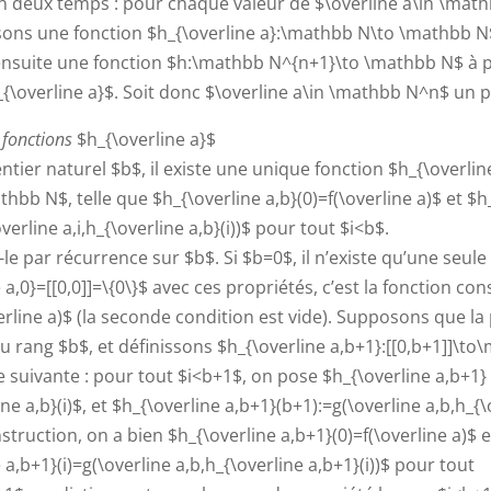
 deux temps : pour chaque valeur de $\overline a\in \mat
sons une fonction $h_{\overline a}:\mathbb N\to \mathbb N
ensuite une fonction $h:\mathbb N^{n+1}\to \mathbb N$ à p
_{\overline a}$. Soit donc $\overline a\in \mathbb N^n$ un 
 fonctions
$h_{\overline a}$
tier naturel $b$, il existe une unique fonction $h_{\overline
athbb N$, telle que $h_{\overline a,b}(0)=f(\overline a)$ et $h
verline a,i,h_{\overline a,b}(i))$ pour tout $i<b$.
 par récurrence sur $b$. Si $b=0$, il n’existe qu’une seule
 a,0}=[[0,0]]=\{0\}$ avec ces propriétés, c’est la fonction co
erline a)$ (la seconde condition est vide). Supposons que la
 rang $b$, et définissons $h_{\overline a,b+1}:[[0,b+1]]\t
 suivante : pour tout $i<b+1$, on pose $h_{\overline a,b+1}
ine a,b}(i)$, et $h_{\overline a,b+1}(b+1):=g(\overline a,b,h_{\
nstruction, on a bien $h_{\overline a,b+1}(0)=f(\overline a)$ e
 a,b+1}(i)=g(\overline a,b,h_{\overline a,b+1}(i))$ pour tout