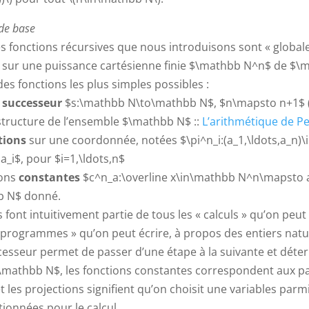
 de base
 fonctions récursives que nous introduisons sont « globales
s sur une puissance cartésienne finie $\mathbb N^n$ de $\
 des fonctions les plus simples possibles :
n
successeur
$s:\mathbb N\to\mathbb N$, $n\mapsto n+1$ (
structure de l’ensemble $\mathbb N$ ::
L’arithmétique de P
tions
sur une coordonnée, notées $\pi^n_i:(a_1,\ldots,a_n)
_i$, pour $i=1,\ldots,n$
ions
constantes
$c^n_a:\overline x\in\mathbb N^n\mapsto 
b N$ donné.
 font intuitivement partie de tous les « calculs » qu’on peut
 programmes » qu’on peut écrire, à propos des entiers natur
cesseur permet de passer d’une étape à la suivante et déte
\mathbb N$, les fonctions constantes correspondent aux 
 projections signifient qu’on choisit une variables parmi celles qui
tionnées pour le calcul.