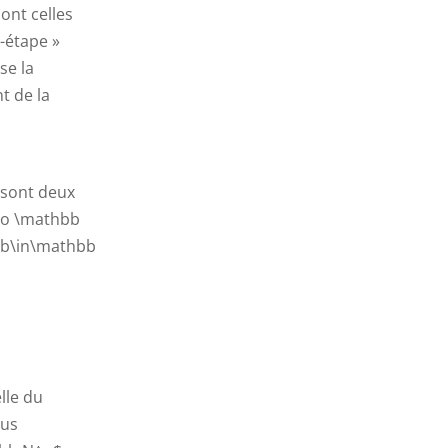
sont celles
-étape »
se la
t de la
 sont deux
\to \mathbb
 $b\in\mathbb
lle du
ous