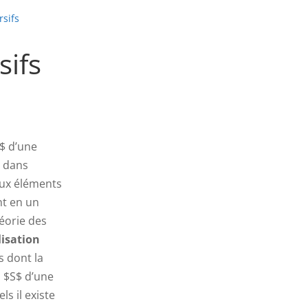
rsifs
sifs
S$ d’une
s dans
ux éléments
nt en un
héorie des
isation
 dont la
s $S$ d’une
s il existe