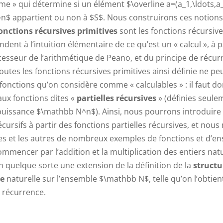
me » qui détermine si un élément $\overline a=(a_1,\ldots,a
$ appartient ou non à $S$. Nous construirons ces notions
onctions récursives primitives
sont les fonctions récursiv
dent à l’intuition élémentaire de ce qu’est un « calcul », à p
esseur de l’arithmétique de Peano, et du principe de récurr
outes les fonctions récursives primitives ainsi définie ne p
fonctions qu’on considère comme « calculables » : il faut do
 aux fonctions dites «
partielles récursives
» (définies seule
uissance $\mathbb N^n$). Ainsi, nous pourrons introduire 
ursifs à partir des fonctions partielles récursives, et nou
es et les autres de nombreux exemples de fonctions et d’e
ommencer par l’addition et la multiplication des entiers natur
n quelque sorte une extension de la définition de la
structu
ue
naturelle sur l’ensemble $\mathbb N$, telle qu’on l’obtient
 récurrence.