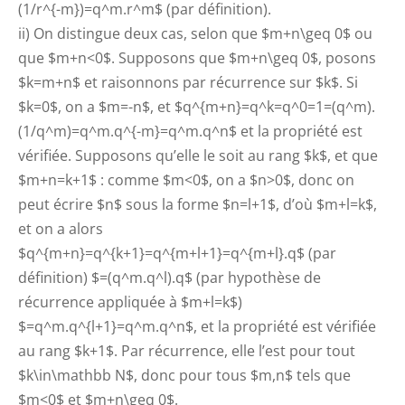
(1/r^{-m})=q^m.r^m$ (par définition).
ii) On distingue deux cas, selon que $m+n\geq 0$ ou
que $m+n<0$. Supposons que $m+n\geq 0$, posons
$k=m+n$ et raisonnons par récurrence sur $k$. Si
$k=0$, on a $m=-n$, et $q^{m+n}=q^k=q^0=1=(q^m).
(1/q^m)=q^m.q^{-m}=q^m.q^n$ et la propriété est
vérifiée. Supposons qu’elle le soit au rang $k$, et que
$m+n=k+1$ : comme $m<0$, on a $n>0$, donc on
peut écrire $n$ sous la forme $n=l+1$, d’où $m+l=k$,
et on a alors
$q^{m+n}=q^{k+1}=q^{m+l+1}=q^{m+l}.q$ (par
définition) $=(q^m.q^l).q$ (par hypothèse de
récurrence appliquée à $m+l=k$)
$=q^m.q^{l+1}=q^m.q^n$, et la propriété est vérifiée
au rang $k+1$. Par récurrence, elle l’est pour tout
$k\in\mathbb N$, donc pour tous $m,n$ tels que
$m<0$ et $m+n\geq 0$.