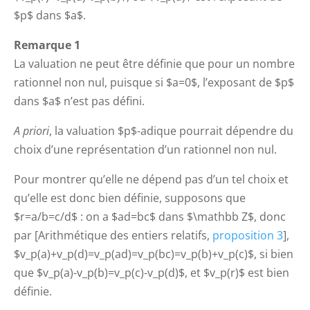
$p$ dans $a$.
Remarque 1
La valuation ne peut être définie que pour un nombre
rationnel non nul, puisque si $a=0$, l’exposant de $p$
dans $a$ n’est pas défini.
A priori
, la valuation $p$-adique pourrait dépendre du
choix d’une représentation d’un rationnel non nul.
Pour montrer qu’elle ne dépend pas d’un tel choix et
qu’elle est donc bien définie, supposons que
$r=a/b=c/d$ : on a $ad=bc$ dans $\mathbb Z$, donc
par [Arithmétique des entiers relatifs,
proposition 3
],
$v_p(a)+v_p(d)=v_p(ad)=v_p(bc)=v_p(b)+v_p(c)$, si bien
que $v_p(a)-v_p(b)=v_p(c)-v_p(d)$, et $v_p(r)$ est bien
définie.