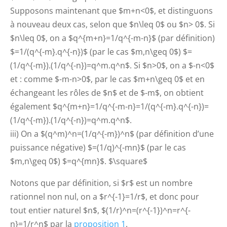
Supposons maintenant que $m+n<0$, et distinguons
à nouveau deux cas, selon que $n\leq 0$ ou $n> 0$. Si
$n\leq 0$, on a $q^{m+n}=1/q^{-m-n}$ (par définition)
$=1/(q^{-m}.q^{-n})$ (par le cas $m,n\geq 0$) $=
(1/q^{-m}).(1/q^{-n})=q^m.q^n$. Si $n>0$, on a $-n<0$
et : comme $-m-n>0$, par le cas $m+n\geq 0$ et en
échangeant les rôles de $n$ et de $-m$, on obtient
également $q^{m+n}=1/q^{-m-n}=1/(q^{-m}.q^{-n})=
(1/q^{-m}).(1/q^{-n})=q^m.q^n$.
iii) On a $(q^m)^n=(1/q^{-m})^n$ (par définition d’une
puissance négative) $=(1/q)^{-mn}$ (par le cas
$m,n\geq 0$) $=q^{mn}$. $\square$
Notons que par définition, si $r$ est un nombre
rationnel non nul, on a $r^{-1}=1/r$, et donc pour
tout entier naturel $n$, $(1/r)^n=(r^{-1})^n=r^{-
n}=1/r^n$ par la
proposition 1
.