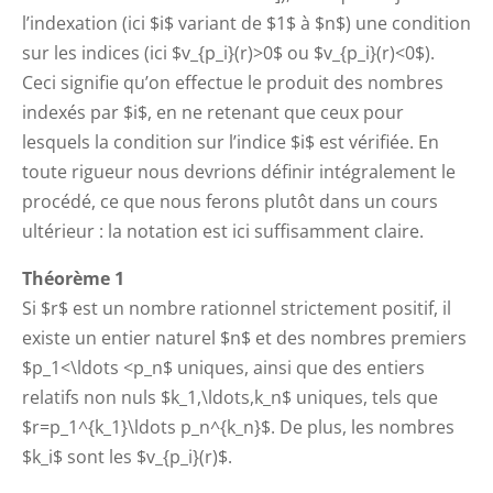
l’indexation (ici $i$ variant de $1$ à $n$) une condition
sur les indices (ici $v_{p_i}(r)>0$ ou $v_{p_i}(r)<0$).
Ceci signifie qu’on effectue le produit des nombres
indexés par $i$, en ne retenant que ceux pour
lesquels la condition sur l’indice $i$ est vérifiée. En
toute rigueur nous devrions définir intégralement le
procédé, ce que nous ferons plutôt dans un cours
ultérieur : la notation est ici suffisamment claire.
Théorème 1
Si $r$ est un nombre rationnel strictement positif, il
existe un entier naturel $n$ et des nombres premiers
$p_1<\ldots <p_n$ uniques, ainsi que des entiers
relatifs non nuls $k_1,\ldots,k_n$ uniques, tels que
$r=p_1^{k_1}\ldots p_n^{k_n}$. De plus, les nombres
$k_i$ sont les $v_{p_i}(r)$.