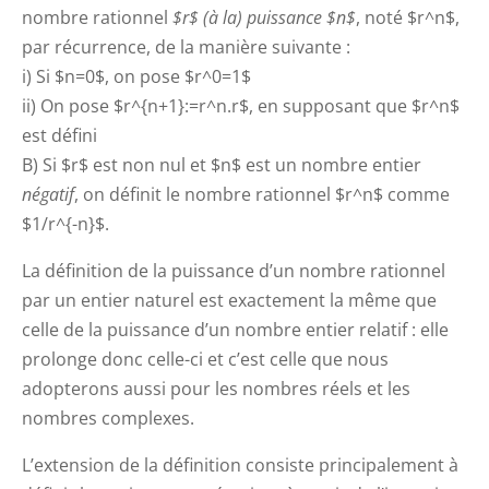
nombre rationnel
$r$ (à la) puissance $n$
, noté $r^n$,
par récurrence, de la manière suivante :
i) Si $n=0$, on pose $r^0=1$
ii) On pose $r^{n+1}:=r^n.r$, en supposant que $r^n$
est défini
B) Si $r$ est non nul et $n$ est un nombre entier
négatif
, on définit le nombre rationnel $r^n$ comme
$1/r^{-n}$.
La définition de la puissance d’un nombre rationnel
par un entier naturel est exactement la même que
celle de la puissance d’un nombre entier relatif : elle
prolonge donc celle-ci et c’est celle que nous
adopterons aussi pour les nombres réels et les
nombres complexes.
L’extension de la définition consiste principalement à