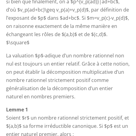
si bien que finalement, on a $p^{v_p(ad)}|ad+bc$,
d’où $v_p(ad+bc)\geq v_p(a)+v_p(d)$, par définition de
l’exposant de $p$ dans $ad+bc$. Si $m=v_p(c)-v_p(d)$,
on raisonne exactement de la même manière en
échangeant les rôles de $(a,b)$ et de $(c,d)$.
$\square$
La valuation $p$-adique d’un nombre rationnel non
nul est toujours un entier relatif. Grâce à cette notion,
on peut établir la décomposition multiplicative d’un
nombre rationnel strictement positif comme
généralisation de la décomposition d’un entier
naturel en nombres premiers.
Lemme 1
Soient $r$ un nombre rationnel strictement positif, et
$(a,b)$ sa forme irréductible canonique. Si $p$ est un
entier naturel premier, alors :