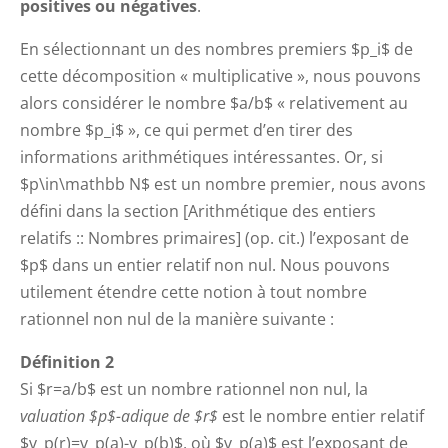
positives ou négatives
.
En sélectionnant un des nombres premiers $p_i$ de
cette décomposition « multiplicative », nous pouvons
alors considérer le nombre $a/b$ « relativement au
nombre $p_i$ », ce qui permet d’en tirer des
informations arithmétiques intéressantes. Or, si
$p\in\mathbb N$ est un nombre premier, nous avons
défini dans la section [Arithmétique des entiers
relatifs :: Nombres primaires] (op. cit.) l’exposant de
$p$ dans un entier relatif non nul. Nous pouvons
utilement étendre cette notion à tout nombre
rationnel non nul de la manière suivante :
Définition 2
Si $r=a/b$ est un nombre rationnel non nul, la
valuation $p$-adique de $r$
est le nombre entier relatif
$v_p(r)=v_p(a)-v_p(b)$, où $v_p(a)$ est l’exposant de