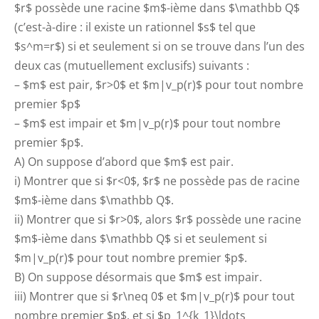
$r$ possède une racine $m$-ième dans $\mathbb Q$
(c’est-à-dire : il existe un rationnel $s$ tel que
$s^m=r$) si et seulement si on se trouve dans l’un des
deux cas (mutuellement exclusifs) suivants :
– $m$ est pair, $r>0$ et $m|v_p(r)$ pour tout nombre
premier $p$
– $m$ est impair et $m|v_p(r)$ pour tout nombre
premier $p$.
A) On suppose d’abord que $m$ est pair.
i) Montrer que si $r<0$, $r$ ne possède pas de racine
$m$-ième dans $\mathbb Q$.
ii) Montrer que si $r>0$, alors $r$ possède une racine
$m$-ième dans $\mathbb Q$ si et seulement si
$m|v_p(r)$ pour tout nombre premier $p$.
B) On suppose désormais que $m$ est impair.
iii) Montrer que si $r\neq 0$ et $m|v_p(r)$ pour tout
nombre premier $p$, et si $p_1^{k_1}\ldots