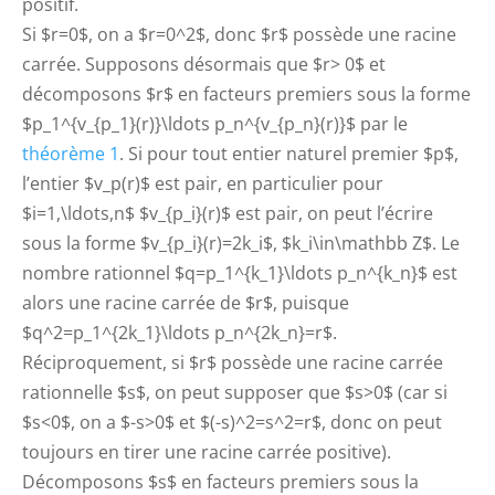
positif.
Si $r=0$, on a $r=0^2$, donc $r$ possède une racine
carrée. Supposons désormais que $r> 0$ et
décomposons $r$ en facteurs premiers sous la forme
$p_1^{v_{p_1}(r)}\ldots p_n^{v_{p_n}(r)}$ par le
théorème 1
. Si pour tout entier naturel premier $p$,
l’entier $v_p(r)$ est pair, en particulier pour
$i=1,\ldots,n$ $v_{p_i}(r)$ est pair, on peut l’écrire
sous la forme $v_{p_i}(r)=2k_i$, $k_i\in\mathbb Z$. Le
nombre rationnel $q=p_1^{k_1}\ldots p_n^{k_n}$ est
alors une racine carrée de $r$, puisque
$q^2=p_1^{2k_1}\ldots p_n^{2k_n}=r$.
Réciproquement, si $r$ possède une racine carrée
rationnelle $s$, on peut supposer que $s>0$ (car si
$s<0$, on a $-s>0$ et $(-s)^2=s^2=r$, donc on peut
toujours en tirer une racine carrée positive).
Décomposons $s$ en facteurs premiers sous la