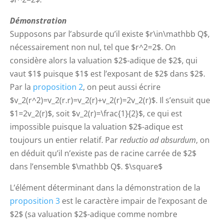
Démonstration
Supposons par l’absurde qu’il existe $r\in\mathbb Q$,
nécessairement non nul, tel que $r^2=2$. On
considère alors la valuation $2$-adique de $2$, qui
vaut $1$ puisque $1$ est l’exposant de $2$ dans $2$.
Par la
proposition 2
, on peut aussi écrire
$v_2(r^2)=v_2(r.r)=v_2(r)+v_2(r)=2v_2(r)$. Il s’ensuit que
$1=2v_2(r)$, soit $v_2(r)=\frac{1}{2}$, ce qui est
impossible puisque la valuation $2$-adique est
toujours un entier relatif. Par
reductio ad absurdum
, on
en déduit qu’il n’existe pas de racine carrée de $2$
dans l’ensemble $\mathbb Q$. $\square$
L’élément déterminant dans la démonstration de la
proposition 3
est le caractère impair de l’exposant de
$2$ (sa valuation $2$-adique comme nombre