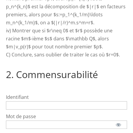
p_n^{k_n}$ est la décomposition de $|r|$ en facteurs
premiers, alors pour $s:=p_1^{k_1/m}\ldots
m_n^{k_1/m}$, on a $(|r|/r)^m.s^m=r$.
iv) Montrer que si $r\neq 0$ et $r$ possède une
racine $m$-ième $s$ dans $\mathbb Q$, alors
$m|v_p(r)$ pour tout nombre premier $p$.
C) Conclure, sans oublier de traiter le cas où $r=0$.
2. Commensurabilité
Identifiant
Mot de passe