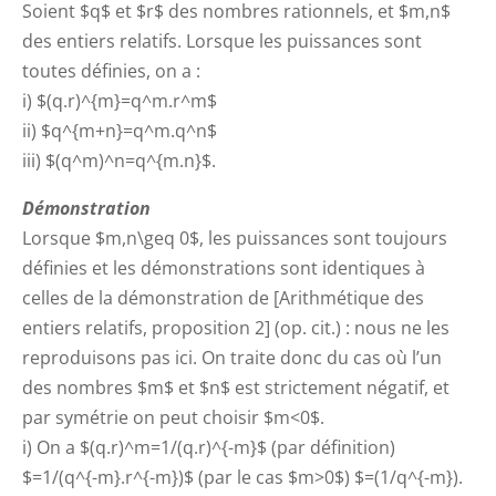
Soient $q$ et $r$ des nombres rationnels, et $m,n$
des entiers relatifs. Lorsque les puissances sont
toutes définies, on a :
i) $(q.r)^{m}=q^m.r^m$
ii) $q^{m+n}=q^m.q^n$
iii) $(q^m)^n=q^{m.n}$.
Démonstration
Lorsque $m,n\geq 0$, les puissances sont toujours
définies et les démonstrations sont identiques à
celles de la démonstration de [Arithmétique des
entiers relatifs, proposition 2] (op. cit.) : nous ne les
reproduisons pas ici. On traite donc du cas où l’un
des nombres $m$ et $n$ est strictement négatif, et
par symétrie on peut choisir $m<0$.
i) On a $(q.r)^m=1/(q.r)^{-m}$ (par définition)
$=1/(q^{-m}.r^{-m})$ (par le cas $m>0$) $=(1/q^{-m}).