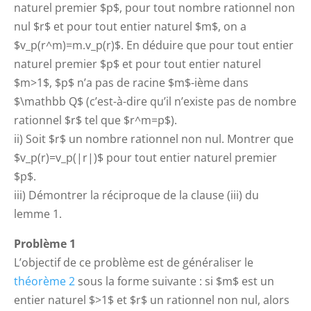
naturel premier $p$, pour tout nombre rationnel non
nul $r$ et pour tout entier naturel $m$, on a
$v_p(r^m)=m.v_p(r)$. En déduire que pour tout entier
naturel premier $p$ et pour tout entier naturel
$m>1$, $p$ n’a pas de racine $m$-ième dans
$\mathbb Q$ (c’est-à-dire qu’il n’existe pas de nombre
rationnel $r$ tel que $r^m=p$).
ii) Soit $r$ un nombre rationnel non nul. Montrer que
$v_p(r)=v_p(|r|)$ pour tout entier naturel premier
$p$.
iii) Démontrer la réciproque de la clause (iii) du
lemme 1.
Problème
1
L’objectif de ce problème est de généraliser le
théorème 2
sous la forme suivante : si $m$ est un
entier naturel $>1$ et $r$ un rationnel non nul, alors