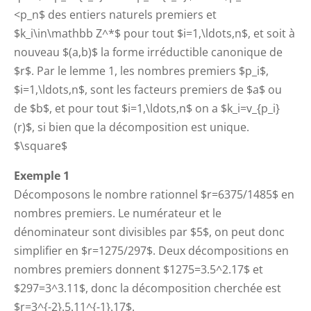
<p_n$ des entiers naturels premiers et
$k_i\in\mathbb Z^*$ pour tout $i=1,\ldots,n$, et soit à
nouveau $(a,b)$ la forme irréductible canonique de
$r$. Par le lemme 1, les nombres premiers $p_i$,
$i=1,\ldots,n$, sont les facteurs premiers de $a$ ou
de $b$, et pour tout $i=1,\ldots,n$ on a $k_i=v_{p_i}
(r)$, si bien que la décomposition est unique.
$\square$
Exemple 1
Décomposons le nombre rationnel $r=6375/1485$ en
nombres premiers. Le numérateur et le
dénominateur sont divisibles par $5$, on peut donc
simplifier en $r=1275/297$. Deux décompositions en
nombres premiers donnent $1275=3.5^2.17$ et
$297=3^3.11$, donc la décomposition cherchée est
$r=3^{-2}.5.11^{-1}.17$.