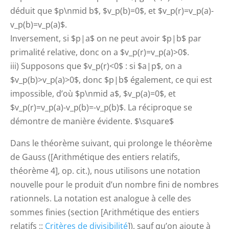
déduit que $p\nmid b$, $v_p(b)=0$, et $v_p(r)=v_p(a)-
v_p(b)=v_p(a)$.
Inversement, si $p|a$ on ne peut avoir $p|b$ par
primalité relative, donc on a $v_p(r)=v_p(a)>0$.
iii) Supposons que $v_p(r)<0$ : si $a|p$, on a
$v_p(b)>v_p(a)>0$, donc $p|b$ également, ce qui est
impossible, d’où $p\nmid a$, $v_p(a)=0$, et
$v_p(r)=v_p(a)-v_p(b)=-v_p(b)$. La réciproque se
démontre de manière évidente. $\square$
Dans le théorème suivant, qui prolonge le théorème
de Gauss ([Arithmétique des entiers relatifs,
théorème 4], op. cit.), nous utilisons une notation
nouvelle pour le produit d’un nombre fini de nombres
rationnels. La notation est analogue à celle des
sommes finies (section [Arithmétique des entiers
relatifs ::
Critères de divisibilité
]), sauf qu’on ajoute à