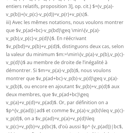
entiers relatifs, proposition 3], op. cit.) $=(v_p(a)-
v_p(b))+(v_p(c)-v_p(d))=v_p(r)+v_p(s)$.
iii) Avec les mêmes notations, nous voulons montrer
que $v_p(ad+bc)-v_p(bd)\geq \min\{v_p(a)-
v_p(b),v_p(c)-v_p(d)\}$. En réécrivant
$v_p(bd)=v_p(b)+v_p(d)$, distinguons deux cas, selon
la valeur du minimum $m:=\min\{v_p(a)-v_p(b),v_p(c)-
v_p(d)\}$ au membre de droite de l’inégalité à
démontrer. Si $m=v_p(a)-v_p(b)$, nous voulons
montrer que $v_p(ad+bc)-v_p(b)-v_p(d)\geq v_p(a)-
v_p(b)$, ou encore en ajoutant $v_p(b)+v_p(d)$ aux
deux membres, que $v_p(ad+bc)\geq
v_p(a)+v_p(d)=v_p(ad)$. Or, par définition on a
$p^{v_p(ad)}|ad$ et comme $v_p(a)-v_p(b)\leq v_p(c)-
v_p(d)$, on a $v_p(ad)=v_p(a)+v_p(d)\leq
v_p(c)+v_p(b)=v_p(bc)$, d’où aussi $p^ {v_p(ad)}|bc$,