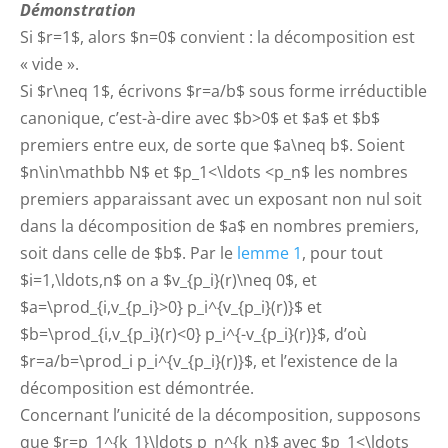
Démonstration
Si $r=1$, alors $n=0$ convient : la décomposition est
« vide ».
Si $r\neq 1$, écrivons $r=a/b$ sous forme irréductible
canonique, c’est-à-dire avec $b>0$ et $a$ et $b$
premiers entre eux, de sorte que $a\neq b$. Soient
$n\in\mathbb N$ et $p_1<\ldots <p_n$ les nombres
premiers apparaissant avec un exposant non nul soit
dans la décomposition de $a$ en nombres premiers,
soit dans celle de $b$. Par le
lemme 1
, pour tout
$i=1,\ldots,n$ on a $v_{p_i}(r)\neq 0$, et
$a=\prod_{i,v_{p_i}>0} p_i^{v_{p_i}(r)}$ et
$b=\prod_{i,v_{p_i}(r)<0} p_i^{-v_{p_i}(r)}$, d’où
$r=a/b=\prod_i p_i^{v_{p_i}(r)}$, et l’existence de la
décomposition est démontrée.
Concernant l’unicité de la décomposition, supposons
que $r=p_1^{k_1}\ldots p_n^{k_n}$ avec $p_1<\ldots