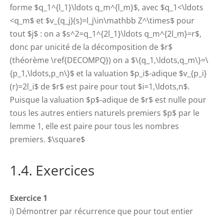
forme $q_1^{l_1}\ldots q_m^{l_m}$, avec $q_1<\ldots
<q_m$ et $v_{q_j}(s)=l_j\in\mathbb Z^\times$ pour
tout $j$ : on a $s^2=q_1^{2l_1}\ldots q_m^{2l_m}=r$,
donc par unicité de la décomposition de $r$
(théorème \ref{DECOMPQ}) on a $\{q_1,\ldots,q_m\}=\
{p_1,\ldots,p_n\}$ et la valuation $p_i$-adique $v_{p_i}
(r)=2l_i$ de $r$ est paire pour tout $i=1,\ldots,n$.
Puisque la valuation $p$-adique de $r$ est nulle pour
tous les autres entiers naturels premiers $p$ par le
lemme 1, elle est paire pour tous les nombres
premiers. $\square$
1.4. Exercices
Exercice 1
i) Démontrer par récurrence que pour tout entier