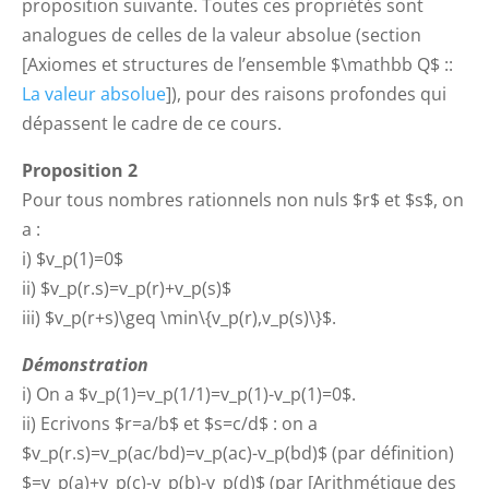
proposition suivante. Toutes ces propriétés sont
analogues de celles de la valeur absolue (section
[Axiomes et structures de l’ensemble $\mathbb Q$ ::
La valeur absolue
]), pour des raisons profondes qui
dépassent le cadre de ce cours.
Proposition 2
Pour tous nombres rationnels non nuls $r$ et $s$, on
a :
i) $v_p(1)=0$
ii) $v_p(r.s)=v_p(r)+v_p(s)$
iii) $v_p(r+s)\geq \min\{v_p(r),v_p(s)\}$.
Démonstration
i) On a $v_p(1)=v_p(1/1)=v_p(1)-v_p(1)=0$.
ii) Ecrivons $r=a/b$ et $s=c/d$ : on a
$v_p(r.s)=v_p(ac/bd)=v_p(ac)-v_p(bd)$ (par définition)
$=v_p(a)+v_p(c)-v_p(b)-v_p(d)$ (par [Arithmétique des