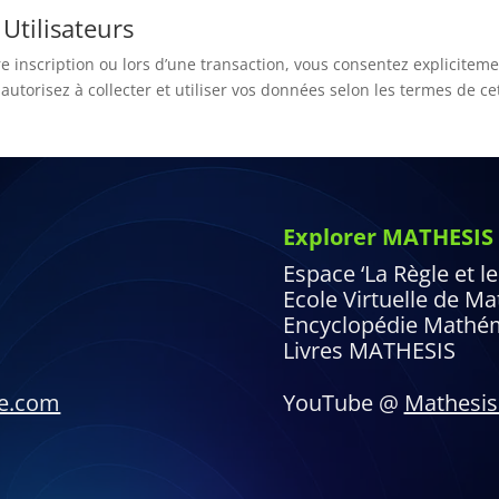
Utilisateurs
e inscription ou lors d’une transaction, vous consentez expliciteme
 autorisez à collecter et utiliser vos données selon les termes de ce
Explorer MATHESIS
Espace ‘La Règle et 
Ecole Virtuelle de M
Encyclopédie Mathé
Livres MATHESIS
ne.com
YouTube @
Mathesis