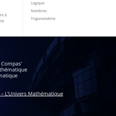
Logique
Nombres
nt à
Trigonométrie
tte
le Compas’
athématique
matique
 – L’Univers Mathématique