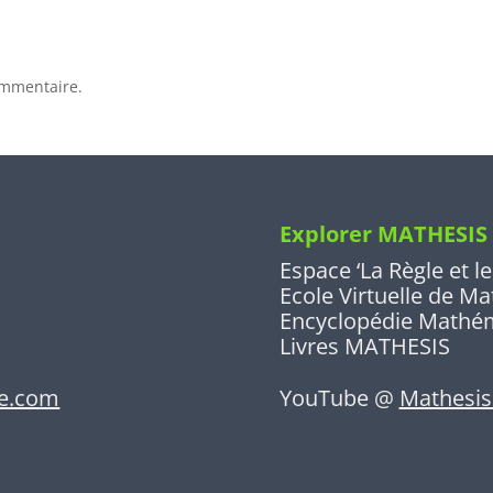
ommentaire.
Explorer MATHESIS
Espace ‘La Règle et 
Ecole Virtuelle de M
Encyclopédie Mathé
Livres MATHESIS
ne.com
YouTube @
Mathesis