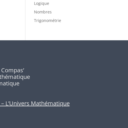
Logique
Nombres
Trigonométrie
le Compas’
athématique
matique
 – L’Univers Mathématique