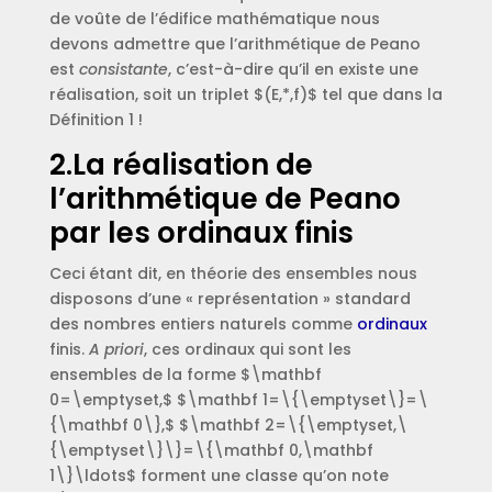
de voûte de l’édifice mathématique nous
devons admettre que l’arithmétique de Peano
est
consistante
, c’est-à-dire qu’il en existe une
réalisation, soit un triplet $(E,*,f)$ tel que dans la
Définition 1 !
2.La réalisation de
l’arithmétique de Peano
par les ordinaux finis
Ceci étant dit, en théorie des ensembles nous
disposons d’une « représentation » standard
des nombres entiers naturels comme
ordinaux
finis.
A priori
, ces ordinaux qui sont les
ensembles de la forme $\mathbf
0=\emptyset,$ $\mathbf 1=\{\emptyset\}=\
{\mathbf 0\},$ $\mathbf 2=\{\emptyset,\
{\emptyset\}\}=\{\mathbf 0,\mathbf
1\}\ldots$ forment une classe qu’on note