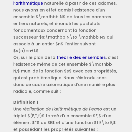
l’arithmétique
naturelle à partir de ces axiomes,
nous avons en effet admis l’existence d’un
ensemble $\mathbb N$ de tous les nombres
entiers naturels, et énoncé les postulats
fondamentaux concernant la fonction
successeur $s:\mathbb N\to \mathbb N$ qui
associe à un entier $n$ l’entier suivant
$s(n)=n+1.$
Or, sur le plan de la
théorie des ensembles
, c’est
l’existence même de cet ensemble $\mathbb
N,$ muni de la fonction $s$ avec ces propriétés,
qui est problématique. Nous réintroduisons
donc ce cadre axiomatique d’une manière plus
radicale, comme suit :
Définition 1
Une
réalisation de l’arithmétique de Peano
est un
triplet $(E,*,f)$ formé d’un ensemble $E,$ d’un
élément $*$ de $E$ et d’une fonction $f:E\to E,$
et possédant les propriétés suivantes :