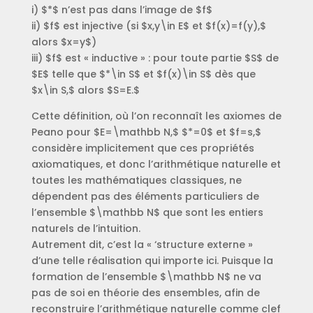
i) $*$ n’est pas dans l’image de $f$
ii) $f$ est injective (si $x,y\in E$ et $f(x)=f(y),$
alors $x=y$)
iii) $f$ est « inductive » : pour toute partie $S$ de
$E$ telle que $*\in S$ et $f(x)\in S$ dès que
$x\in S,$ alors $S=E.$
Cette définition, où l’on reconnaît les axiomes de
Peano pour $E=\mathbb N,$ $*=0$ et $f=s,$
considère implicitement que ces propriétés
axiomatiques, et donc l’arithmétique naturelle et
toutes les mathématiques classiques, ne
dépendent pas des éléments particuliers de
l’ensemble $\mathbb N$ que sont les entiers
naturels de l’intuition.
Autrement dit, c’est la « ‘structure externe »
d’une telle réalisation qui importe ici. Puisque la
formation de l’ensemble $\mathbb N$ ne va
pas de soi en théorie des ensembles, afin de
reconstruire l’arithmétique naturelle comme clef