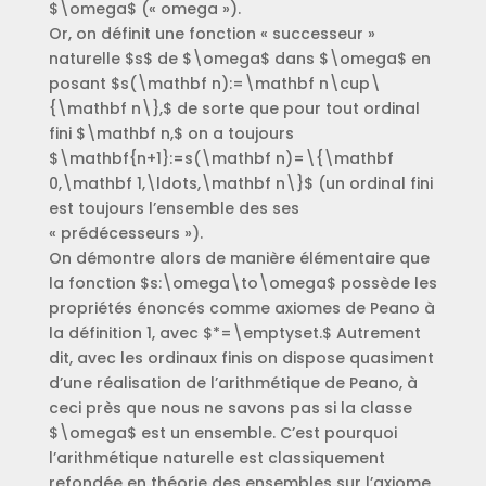
$\omega$ (« omega »).
Or, on définit une fonction « successeur »
naturelle $s$ de $\omega$ dans $\omega$ en
posant $s(\mathbf n):=\mathbf n\cup\
{\mathbf n\},$ de sorte que pour tout ordinal
fini $\mathbf n,$ on a toujours
$\mathbf{n+1}:=s(\mathbf n)=\{\mathbf
0,\mathbf 1,\ldots,\mathbf n\}$ (un ordinal fini
est toujours l’ensemble des ses
« prédécesseurs »).
On démontre alors de manière élémentaire que
la fonction $s:\omega\to\omega$ possède les
propriétés énoncés comme axiomes de Peano à
la définition 1, avec $*=\emptyset.$ Autrement
dit, avec les ordinaux finis on dispose quasiment
d’une réalisation de l’arithmétique de Peano, à
ceci près que nous ne savons pas si la classe
$\omega$ est un ensemble. C’est pourquoi
l’arithmétique naturelle est classiquement
refondée en théorie des ensembles sur l’axiome