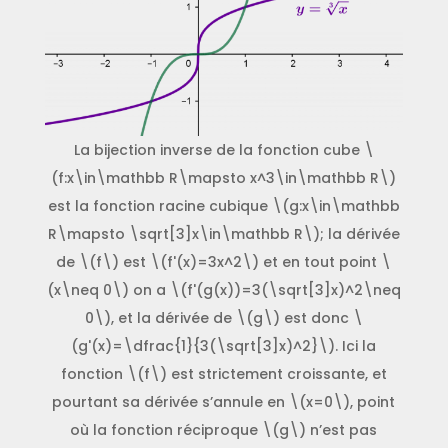
La bijection inverse de la fonction cube \
(f:x\in\mathbb R\mapsto x^3\in\mathbb R\)
est la fonction racine cubique \(g:x\in\mathbb
R\mapsto \sqrt[3]x\in\mathbb R\); la dérivée
de \(f\) est \(f'(x)=3x^2\) et en tout point \
(x\neq 0\) on a \(f'(g(x))=3(\sqrt[3]x)^2\neq
0\), et la dérivée de \(g\) est donc \
(g'(x)=\dfrac{1}{3(\sqrt[3]x)^2}\). Ici la
fonction \(f\) est strictement croissante, et
pourtant sa dérivée s’annule en \(x=0\), point
où la fonction réciproque \(g\) n’est pas