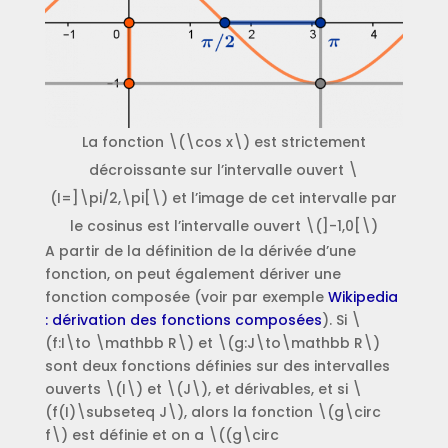
La fonction \(\cos x\) est strictement
décroissante sur l’intervalle ouvert \
(I=]\pi/2,\pi[\) et l’image de cet intervalle par
le cosinus est l’intervalle ouvert \(]-1,0[\)
A partir de la définition de la dérivée d’une
fonction, on peut également dériver une
fonction composée (voir par exemple
Wikipedia
: dérivation des fonctions composées
). Si \
(f:I\to \mathbb R\) et \(g:J\to\mathbb R\)
sont deux fonctions définies sur des intervalles
ouverts \(I\) et \(J\), et dérivables, et si \
(f(I)\subseteq J\), alors la fonction \(g\circ
f\) est définie et on a \((g\circ