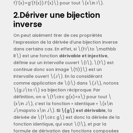
f)'(x)=g'(f(x)).f'(x)\) pour tout \(x\in I\).
2.Dériver une bijection
inverse
On peut aisément tirer de ces propriétés
l’expression de la dérivée d’une bijection inverse
dans certains cas. En effet, si \(f:I\to \mathbb
R\) est une fonction
dérivable et injective
,
définie sur un intervalle ouvert \(I\), \(f\) est
continue donc son image \(f(I)\) est un
intervalle ouvert \(J\). En la considérant
comme application de \(I\) dans \(J\), notons
\(g:J\to I\) sa bijection réciproque. Par
définition, on a \(f\circ g(x)=x\) pour tout \
(x\in J\), c’est la fonction « identique » \(x\in
J\mapsto x\in J\).
Si \(g\) est dérivable
, la
dérivée de \(f\circ g\) est donc la dérivée de la
fonction identique, qui vaut \(1\), et par la
formule de dérivation des fonctions composées