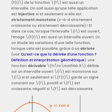
(f(I)\) de la fonction \(f\) est aussi un
intervalle. On sait aussi qu’une telle application
est
injective
si et seulement si elle est
strictement monotone
(c-à-d strictement
croissante ou strictement décroissante) ! Et
dans ce cas, lorsque l’intervalle \(I\) est ouvert,
l’image \(f(I)\) est aussi un intervalle ouvert. Or,
on étude les variations d’une telle fonction,
lorsque cela est possible, grâce à sa
dérivée
(voir
Qu’est-ce que la dérivée d’une fonction ?
Définition et interprétation géométrique
): une
fonction
dérivable
\(f:I\to\mathbb R\) définie
sur un intervalle ouvert \(I\) est monotone sur
\(I\) si et seulement si \(f'(t)\) garde un signe
constant sur \(I\), positif si \(f\) est
croissante, négatif si \(f\) est décroissante.