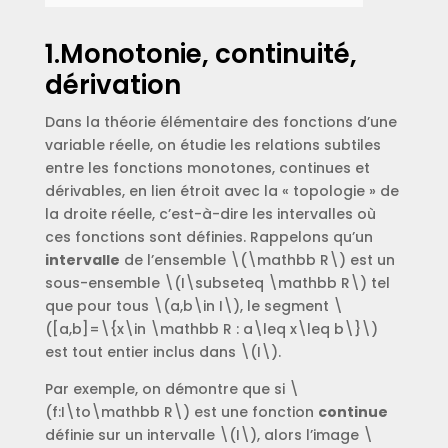
1.Monotonie, continuité,
dérivation
Dans la théorie élémentaire des fonctions d’une
variable réelle, on étudie les relations subtiles
entre les fonctions monotones, continues et
dérivables, en lien étroit avec la « topologie » de
la droite réelle, c’est-à-dire les intervalles où
ces fonctions sont définies. Rappelons qu’un
intervalle
de l’ensemble \(\mathbb R\) est un
sous-ensemble \(I\subseteq \mathbb R\) tel
que pour tous \(a,b\in I\), le segment \
([a,b]=\{x\in \mathbb R : a\leq x\leq b\}\)
est tout entier inclus dans \(I\).
Par exemple, on démontre que si \
(f:I\to\mathbb R\) est une fonction
continue
définie sur un intervalle \(I\), alors l’image \