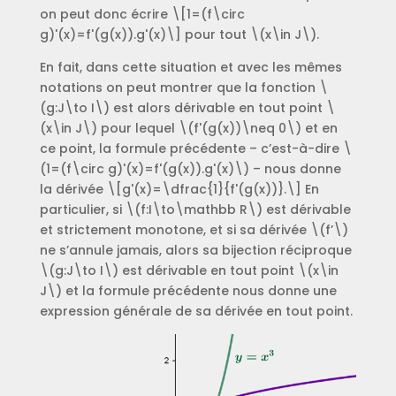
on peut donc écrire \[1=(f\circ
g)'(x)=f'(g(x)).g'(x)\] pour tout \(x\in J\).
En fait, dans cette situation et avec les mêmes
notations on peut montrer que la fonction \
(g:J\to I\) est alors dérivable en tout point \
(x\in J\) pour lequel \(f'(g(x))\neq 0\) et en
ce point, la formule précédente – c’est-à-dire \
(1=(f\circ g)'(x)=f'(g(x)).g'(x)\) – nous donne
la dérivée \[g'(x)=\dfrac{1}{f'(g(x))}.\] En
particulier, si \(f:I\to\mathbb R\) est dérivable
et strictement monotone, et si sa dérivée \(f’\)
ne s’annule jamais, alors sa bijection réciproque
\(g:J\to I\) est dérivable en tout point \(x\in
J\) et la formule précédente nous donne une
expression générale de sa dérivée en tout point.