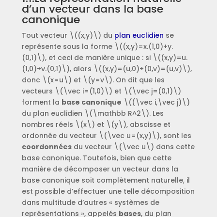
d’un vecteur dans la base
canonique
Tout vecteur \((x,y)\) du
plan euclidien
se
représente sous la forme \((x,y)=x.(1,0)+y.
(0,1)\), et ceci de manière unique : si \((x,y)=u.
(1,0)+v.(0,1)\), alors \((x,y)=(u,0)+(0,v)=(u,v)\),
donc \(x=u\) et \(y=v\). On dit que les
vecteurs \(\vec i=(1,0)\) et \(\vec j=(0,1)\)
forment la
base canonique
\((\vec i,\vec j)\)
du plan euclidien \(\mathbb R^2\). Les
nombres réels \(x\) et \(y\), abscisse et
ordonnée du vecteur \(\vec u=(x,y)\), sont les
coordonnées
du vecteur \(\vec u\) dans cette
base canonique. Toutefois, bien que cette
manière de décomposer un vecteur dans la
base canonique soit complètement naturelle, il
est possible d’effectuer une telle décomposition
dans multitude d’autres « systèmes de
représentations », appelés
bases
, du plan