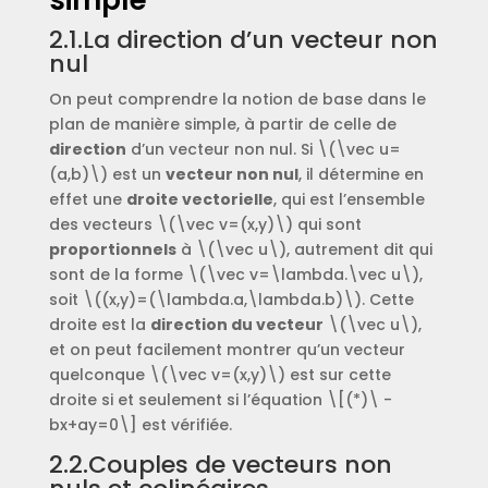
simple
2.1.La direction d’un vecteur non
nul
On peut comprendre la notion de base dans le
plan de manière simple, à partir de celle de
direction
d’un vecteur non nul. Si \(\vec u=
(a,b)\) est un
vecteur non nul
, il détermine en
effet une
droite vectorielle
, qui est l’ensemble
des vecteurs \(\vec v=(x,y)\) qui sont
proportionnels
à \(\vec u\), autrement dit qui
sont de la forme \(\vec v=\lambda.\vec u\),
soit \((x,y)=(\lambda.a,\lambda.b)\). Cette
droite est la
direction du vecteur
\(\vec u\),
et on peut facilement montrer qu’un vecteur
quelconque \(\vec v=(x,y)\) est sur cette
droite si et seulement si l’équation \[(*)\ -
bx+ay=0\] est vérifiée.
2.2.Couples de vecteurs non