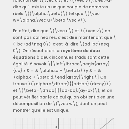
fonction de \(\vec u\) et \(\vec v\), c’est-à-
dire qu’il existe un unique couple de nombres
réels \((\alpha,\beta)\) tel que \(\vec
w=\alpha.\vec u+\beta.\vec v\).
En effet, dire que \(\vec u\) et \(\vec v\) ne
sont pas colinéaires, c’est dire maintenant que \
(-bc+ad\neq 0\), c’est-à-dire \(ad-bc\neq
0\). On résout alors un
système de deux
équations
à deux inconnues traduisant cette
égalité, à savoir \[\left\lbrace\begin{array}
{cc} x & = & \alpha.a + \beta.b\\y & = &
\alpha.c + \beta.d.\end{array}\right.\] On
trouve \(\alpha=\dfrac{1}{ad-bc}.(dx-cy)\)
et \(\beta=\dfrac{1}{ad-bc}.(ay-bx)\), et on
peut vérifier par le calcul qu’on obtient bien une
décomposition de \(\vec w\), dont on peut
montrer qu’elle est unique.