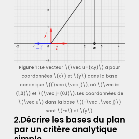
Figure 1
: Le vecteur \(\vec u=(x,y)\) a pour
coordonnées \(x\) et \(y\) dans la base
canonique \((\vec i,\vec j)\), où \(\vec i=
(1,0)\) et \(\vec j=(0,1)\). Les coordonnées de
\(\vec u\) dans la base \((-\vec i,\vec j)\)
sont \(-x\) et \(y\).
2.Décrire les bases du plan
par un critère analytique