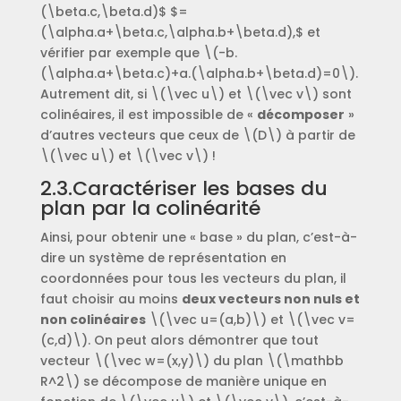
(\beta.c,\beta.d)$ $=
(\alpha.a+\beta.c,\alpha.b+\beta.d),$ et
vérifier par exemple que \(-b.
(\alpha.a+\beta.c)+a.(\alpha.b+\beta.d)=0\).
Autrement dit, si \(\vec u\) et \(\vec v\) sont
colinéaires, il est impossible de «
décomposer
»
d’autres vecteurs que ceux de \(D\) à partir de
\(\vec u\) et \(\vec v\) !
2.3.Caractériser les bases du
plan par la colinéarité
Ainsi, pour obtenir une « base » du plan, c’est-à-
dire un système de représentation en
coordonnées pour tous les vecteurs du plan, il
faut choisir au moins
deux vecteurs non nuls et
non colinéaires
\(\vec u=(a,b)\) et \(\vec v=
(c,d)\). On peut alors démontrer que tout
vecteur \(\vec w=(x,y)\) du plan \(\mathbb
R^2\) se décompose de manière unique en