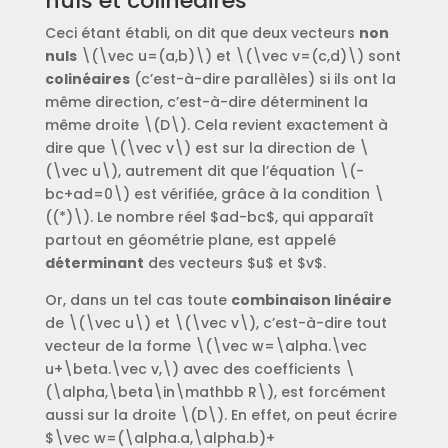
nuls et colinéaires
Ceci étant établi, on dit que deux vecteurs
non
nuls
\(\vec u=(a,b)\) et \(\vec v=(c,d)\) sont
colinéaires
(c’est-à-dire parallèles) si ils ont la
même direction, c’est-à-dire déterminent la
même droite \(D\). Cela revient exactement à
dire que \(\vec v\) est sur la direction de \
(\vec u\), autrement dit que l’équation \(-
bc+ad=0\) est vérifiée, grâce à la condition \
((*)\). Le nombre réel $ad-bc$, qui apparaît
partout en géométrie plane, est appelé
déterminant
des vecteurs $u$ et $v$.
Or, dans un tel cas toute
combinaison linéaire
de \(\vec u\) et \(\vec v\), c’est-à-dire tout
vecteur de la forme \(\vec w=\alpha.\vec
u+\beta.\vec v,\) avec des coefficients \
(\alpha,\beta\in\mathbb R\), est forcément
aussi sur la droite \(D\). En effet, on peut écrire
$\vec w=(\alpha.a,\alpha.b)+