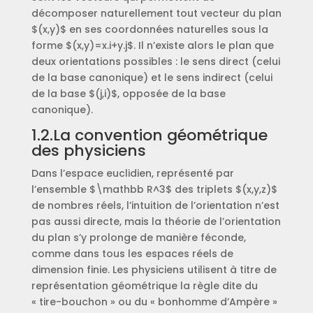
décomposer naturellement tout vecteur du plan
$(x,y)$ en ses coordonnées naturelles sous la
forme $(x,y)=x.i+y.j$. Il n’existe alors le plan que
deux orientations possibles : le sens direct (celui
de la base canonique) et le sens indirect (celui
de la base $(j,i)$, opposée de la base
canonique).
1.2.La convention géométrique
des physiciens
Dans l’espace euclidien, représenté par
l’ensemble $\mathbb R^3$ des triplets $(x,y,z)$
de nombres réels, l’intuition de l’orientation n’est
pas aussi directe, mais la théorie de l’orientation
du plan s’y prolonge de manière féconde,
comme dans tous les espaces réels de
dimension finie. Les physiciens utilisent à titre de
représentation géométrique la règle dite du
« tire-bouchon » ou du « bonhomme d’Ampère »