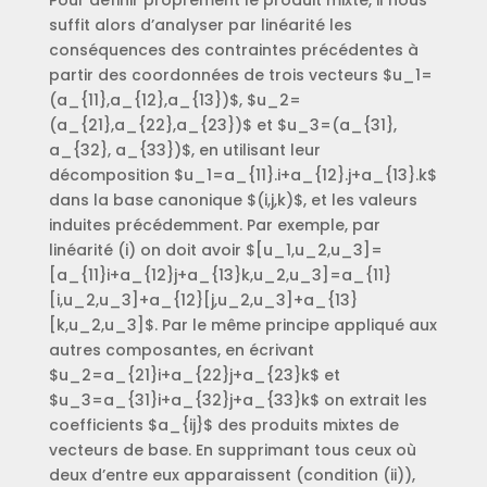
Pour définir proprement le produit mixte, il nous
suffit alors d’analyser par linéarité les
conséquences des contraintes précédentes à
partir des coordonnées de trois vecteurs $u_1=
(a_{11},a_{12},a_{13})$, $u_2=
(a_{21},a_{22},a_{23})$ et $u_3=(a_{31},
a_{32}, a_{33})$, en utilisant leur
décomposition $u_1=a_{11}.i+a_{12}.j+a_{13}.k$
dans la base canonique $(i,j,k)$, et les valeurs
induites précédemment. Par exemple, par
linéarité (i) on doit avoir $[u_1,u_2,u_3]=
[a_{11}i+a_{12}j+a_{13}k,u_2,u_3]=a_{11}
[i,u_2,u_3]+a_{12}[j,u_2,u_3]+a_{13}
[k,u_2,u_3]$. Par le même principe appliqué aux
autres composantes, en écrivant
$u_2=a_{21}i+a_{22}j+a_{23}k$ et
$u_3=a_{31}i+a_{32}j+a_{33}k$ on extrait les
coefficients $a_{ij}$ des produits mixtes de
vecteurs de base. En supprimant tous ceux où
deux d’entre eux apparaissent (condition (ii)),