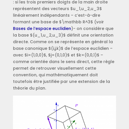
: si les trois premiers doigts de la main droite
représentent des vecteurs $u_1,u_2,u_3$
linéairement indépendants – c’est-à-dire
formant une base de $\mathbb R^3$ (voir
Bases de l’espace euclidien
)- on considère que
la base $(u_1,u_2,u_3)$ définit une orientation
directe. Comme on se représente en général la
base canonique $(i,j,k)$ de l’espace euclidien –
avec $i=(1,0,0)$, $j=(0,1,0)$ et $k=(0,0,1)$ –
comme orientée dans le sens direct, cette règle
permet de retrouver visuellement cette
convention, qui mathématiquement doit
toutefois être justifiée par une extension de la
théorie du plan.