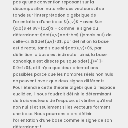
pas qu’une convention reposant sur la
décomposition naturelle des vecteurs : il se
fonde sur l’interprétation algébrique de
l’orientation d’une base $(u,v)$ – avec $u=
(a,b)$ et $v=(c,d)$ – comme le signe du
déterminant $det(u,v)=ad-bc$ (jamais nul) de
celle-ci. Si $det(u,v)>0$, par définition la base
est directe, tandis que si $det(u,v)<0$, par
définition la base est indirecte : ainsi, la base
canonique est directe puisque $det(i,j)=1.1-
0.0=1>0$, et il n’y a que deux orientations
possibles parce que les nombres réels non nuls
ne peuvent avoir que deux signes différents…
Pour étendre cette théorie algébrique à l’espace
euclidien, il nous faudrait définir le déterminant
de trois vecteurs de l’espace, et vérifier qu’il est
non nul si et seulement si les vecteurs forment
une base. Nous pourrons alors définir
l’orientation d’une base comme le signe de son
déterminant !