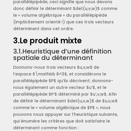
parallélépipède, ceci signifie que nous devons
donc définir le déterminant $det(u,v,w)$ comme
le « volume algébrique » du parallélépipède
(implicitement orienté !) que ces trois vecteurs
déterminent dans cet ordre.
3.Le produit mixte
3.1.Heuristique d’une définition
spatiale du déterminant
Donnons-nous trois vecteurs $u,v,w$ de
l’espace $\mathbb R^3$, et considérons le
parallélépipède $P$ qu’ils décrivent; donnons-
nous également un autre vecteur $u’$, et le
parallélépipède $P’$ déterminé par $u’,v,w$. Afin
de définir le déterminant $det(u,v,w)$ de $u,v,w$
comme le « volume algébrique de $P$ », nous
pouvons nous appuyer sur l’heuristique suivante,
qui énumère les critères que doit satisfaire le
déterminant comme fonction :