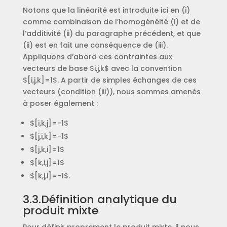
Notons que la linéarité est introduite ici en (i)
comme combinaison de l’homogénéité (i) et de
l’additivité (ii) du paragraphe précédent, et que
(ii) est en fait une conséquence de (iii).
Appliquons d’abord ces contraintes aux
vecteurs de base $i,j,k$ avec la convention
$[i,j,k]=1$. A partir de simples échanges de ces
vecteurs (condition (iii)), nous sommes amenés
à poser également :
$[i,k,j]=-1$
$[j,i,k]=-1$
$[j,k,i]=1$
$[k,i,j]=1$
$[k,j,i]=-1$.
3.3.Définition analytique du
produit mixte