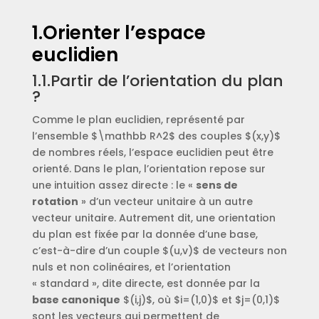
1.Orienter l’espace
euclidien
1.1.Partir de l’orientation du plan
?
Comme le plan euclidien, représenté par
l’ensemble $\mathbb R^2$ des couples $(x,y)$
de nombres réels, l’espace euclidien peut être
orienté. Dans le plan, l’orientation repose sur
une intuition assez directe : le «
sens de
rotation
» d’un vecteur unitaire à un autre
vecteur unitaire. Autrement dit, une orientation
du plan est fixée par la donnée d’une base,
c’est-à-dire d’un couple $(u,v)$ de vecteurs non
nuls et non colinéaires, et l’orientation
« standard », dite directe, est donnée par la
base canonique
$(i,j)$, où $i=(1,0)$ et $j=(0,1)$
sont les vecteurs qui permettent de