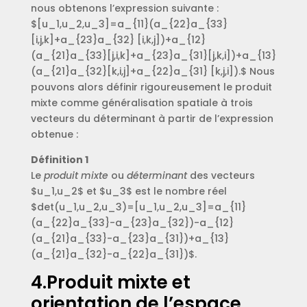
nous obtenons l’expression suivante :
$[u_1,u_2,u_3]=a_{11}(a_{22}a_{33}
[i,j,k]+a_{23}a_{32} [i,k,j])+a_{12}
(a_{21}a_{33}[j,i,k]+a_{23}a_{31}[j,k,i])+a_{13}
(a_{21}a_{32}[k,i,j]+a_{22}a_{31} [k,j,i]).$ Nous
pouvons alors définir rigoureusement le produit
mixte comme généralisation spatiale à trois
vecteurs du déterminant à partir de l’expression
obtenue :
Définition 1
Le
produit mixte
ou
déterminant
des vecteurs
$u_1,u_2$ et $u_3$ est le nombre réel
$det(u_1,u_2,u_3)=[u_1,u_2,u_3]=a_{11}
(a_{22}a_{33}-a_{23}a_{32})-a_{12}
(a_{21}a_{33}-a_{23}a_{31})+a_{13}
(a_{21}a_{32}-a_{22}a_{31})$.
4.Produit mixte et
orientation de l’espace