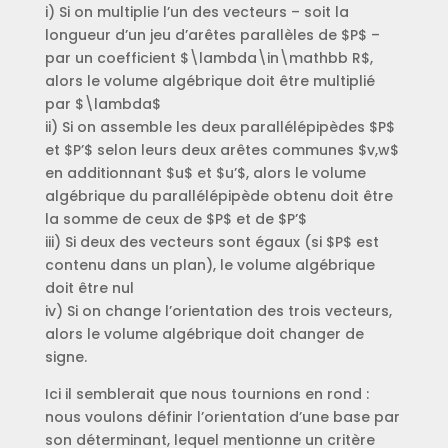
i) Si on multiplie l’un des vecteurs – soit la
longueur d’un jeu d’arêtes parallèles de $P$ –
par un coefficient $\lambda\in\mathbb R$,
alors le volume algébrique doit être multiplié
par $\lambda$
ii) Si on assemble les deux parallélépipèdes $P$
et $P’$ selon leurs deux arêtes communes $v,w$
en additionnant $u$ et $u’$, alors le volume
algébrique du parallélépipède obtenu doit être
la somme de ceux de $P$ et de $P’$
iii) Si deux des vecteurs sont égaux (si $P$ est
contenu dans un plan), le volume algébrique
doit être nul
iv) Si on change l’orientation des trois vecteurs,
alors le volume algébrique doit changer de
signe.
Ici il semblerait que nous tournions en rond :
nous voulons définir l’orientation d’une base par
son déterminant, lequel mentionne un critère