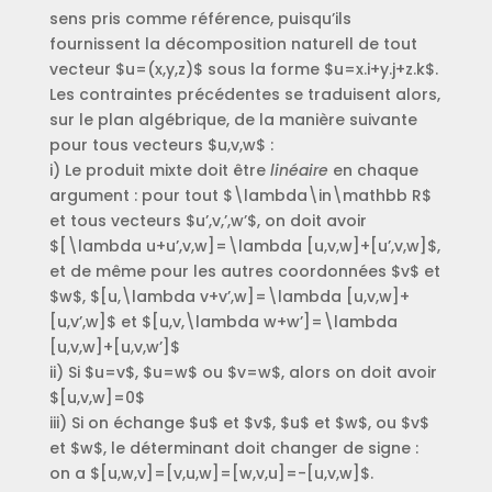
sens pris comme référence, puisqu’ils
fournissent la décomposition naturell de tout
vecteur $u=(x,y,z)$ sous la forme $u=x.i+y.j+z.k$.
Les contraintes précédentes se traduisent alors,
sur le plan algébrique, de la manière suivante
pour tous vecteurs $u,v,w$ :
i) Le produit mixte doit être
linéaire
en chaque
argument : pour tout $\lambda\in\mathbb R$
et tous vecteurs $u’,v,’,w’$, on doit avoir
$[\lambda u+u’,v,w]=\lambda [u,v,w]+[u’,v,w]$,
et de même pour les autres coordonnées $v$ et
$w$, $[u,\lambda v+v’,w]=\lambda [u,v,w]+
[u,v’,w]$ et $[u,v,\lambda w+w’]=\lambda
[u,v,w]+[u,v,w’]$
ii) Si $u=v$, $u=w$ ou $v=w$, alors on doit avoir
$[u,v,w]=0$
iii) Si on échange $u$ et $v$, $u$ et $w$, ou $v$
et $w$, le déterminant doit changer de signe :
on a $[u,w,v]=[v,u,w]=[w,v,u]=-[u,v,w]$.