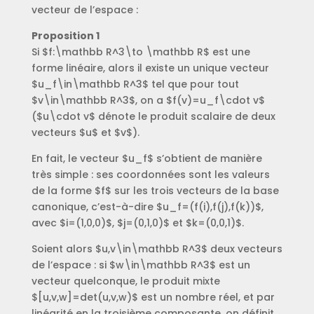
vecteur de l’espace :
Proposition 1
Si $f:\mathbb R^3\to \mathbb R$ est une
forme linéaire, alors il existe un unique vecteur
$u_f\in\mathbb R^3$ tel que pour tout
$v\in\mathbb R^3$, on a $f(v)=u_f\cdot v$
($u\cdot v$ dénote le produit scalaire de deux
vecteurs $u$ et $v$).
En fait, le vecteur $u_f$ s’obtient de manière
très simple : ses coordonnées sont les valeurs
de la forme $f$ sur les trois vecteurs de la base
canonique, c’est-à-dire $u_f=(f(i),f(j),f(k))$,
avec $i=(1,0,0)$, $j=(0,1,0)$ et $k=(0,0,1)$.
Soient alors $u,v\in\mathbb R^3$ deux vecteurs
de l’espace : si $w\in\mathbb R^3$ est un
vecteur quelconque, le produit mixte
$[u,v,w]=det(u,v,w)$ est un nombre réel, et par
linéarité en la troisième composante, on définit