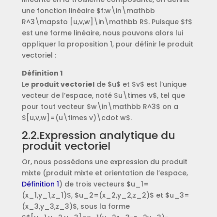
une fonction linéaire $f:w\in\mathbb
R^3\mapsto [u,v,w]\in\mathbb R$. Puisque $f$
est une forme linéaire, nous pouvons alors lui
appliquer la proposition 1, pour définir le produit
vectoriel :
Définition 1
Le
produit vectoriel
de $u$ et $v$ est l’unique
vecteur de l’espace, noté $u\times v$, tel que
pour tout vecteur $w\in\mathbb R^3$ on a
$[u,v,w]=(u\times v)\cdot w$.
2.2.Expression analytique du
produit vectoriel
Or, nous possédons une expression du produit
mixte (produit mixte et orientation de l’espace,
Définition 1
) de trois vecteurs $u_1=
(x_1,y_1,z_1)$, $u_2=(x_2,y_2,z_2)$ et $u_3=
(x_3,y_3,z_3)$, sous la forme