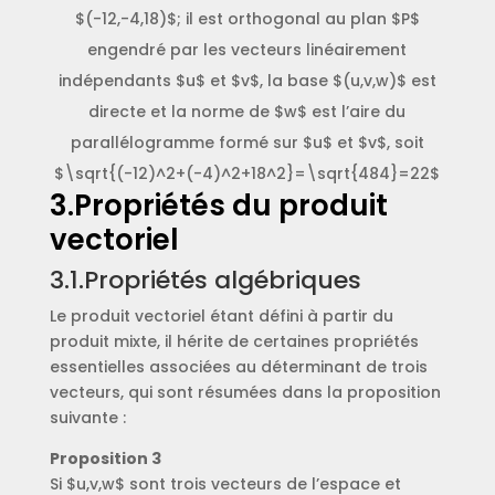
$(-12,-4,18)$; il est orthogonal au plan $P$
engendré par les vecteurs linéairement
indépendants $u$ et $v$, la base $(u,v,w)$ est
directe et la norme de $w$ est l’aire du
parallélogramme formé sur $u$ et $v$, soit
$\sqrt{(-12)^2+(-4)^2+18^2}=\sqrt{484}=22$
3.Propriétés du produit
vectoriel
3.1.Propriétés algébriques
Le produit vectoriel étant défini à partir du
produit mixte, il hérite de certaines propriétés
essentielles associées au déterminant de trois
vecteurs, qui sont résumées dans la proposition
suivante :
Proposition 3
Si $u,v,w$ sont trois vecteurs de l’espace et