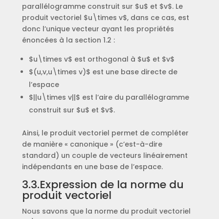
parallélogramme construit sur $u$ et $v$. Le
produit vectoriel $u\times v$, dans ce cas, est
donc l’unique vecteur ayant les propriétés
énoncées à la section 1.2 :
$u\times v$ est orthogonal à $u$ et $v$
$(u,v,u\times v)$ est une base directe de
l’espace
$||u\times v||$ est l’aire du parallélogramme
construit sur $u$ et $v$.
Ainsi, le produit vectoriel permet de compléter
de manière « canonique » (c’est-à-dire
standard) un couple de vecteurs linéairement
indépendants en une base de l’espace.
3.3.Expression de la norme du
produit vectoriel
Nous savons que la norme du produit vectoriel