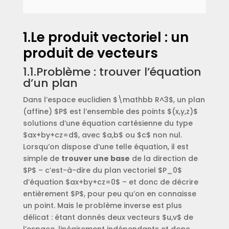
1.Le produit vectoriel : un
produit de vecteurs
1.1.Problème : trouver l’équation
d’un plan
Dans l’espace euclidien $\mathbb R^3$, un plan
(affine) $P$ est l’ensemble des points $(x,y,z)$
solutions d’une équation cartésienne du type
$ax+by+cz=d$, avec $a,b$ ou $c$ non nul.
Lorsqu’on dispose d’une telle équation, il est
simple de
trouver une base
de la direction de
$P$ – c’est-à-dire du plan vectoriel $P_0$
d’équation $ax+by+cz=0$ – et donc de décrire
entièrement $P$, pour peu qu’on en connaisse
un point. Mais le problème inverse est plus
délicat : étant donnés deux vecteurs $u,v$ de