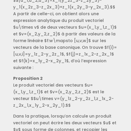
$$[u_1,u_2,u_3]=x_1(y_2z_3-z_2y_3)-
y_1(x_2z_3-z_2x_3)+z_1(x_2y_3-y_2x_3).$$
A partir de celle-ci, on obtient alors une
expression analytique du produit vectoriel
$u\times v$ de deux vecteurs $u=(x_1,y_1,z_1)$
et $v=(x_2,y_2,z_2)$ à partir des valeurs de la
forme linéaire $f:w\mapsto [u,v,w]$ sur les
vecteurs de la base canonique. On trouve $f(i)=
[u,v,i]=y_1z_2-y_2z_1$, $f(j)=z_1x_2-z_2x_1$
et $f(k)=x_1y_2-x_2y_1$, d’où l’expression
suivante :
Proposition 2
Le produit vectoriel des vecteurs $u=
(x_1,y_1,z_1)$ et $v=(x_2,y_2,z_2)$ est le
vecteur $$u\times v=(y_1z_2-y_2z_1,z_1x_2-
z_2x_1,x_1y_2-x_2y_1).$$
Dans la pratique, lorsqu’on calcule un produit
vectoriel on peut écrire les deux vecteurs $u$ et
$v$ sous forme de colonnes, et recopier les