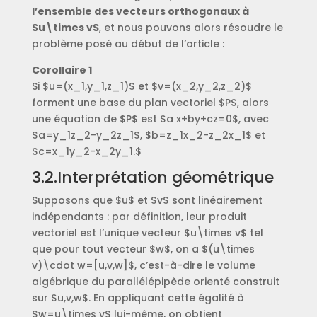
l’ensemble des vecteurs orthogonaux à
$u\times v$
, et nous pouvons alors résoudre le
problème posé au début de l’article :
Corollaire 1
Si $u=(x_1,y_1,z_1)$ et $v=(x_2,y_2,z_2)$
forment une base du plan vectoriel $P$, alors
une équation de $P$ est $a x+by+cz=0$, avec
$a=y_1z_2-y_2z_1$, $b=z_1x_2-z_2x_1$ et
$c=x_1y_2-x_2y_1.$
3.2.Interprétation géométrique
Supposons que $u$ et $v$ sont linéairement
indépendants : par définition, leur produit
vectoriel est l’unique vecteur $u\times v$ tel
que pour tout vecteur $w$, on a $(u\times
v)\cdot w=[u,v,w]$, c’est-à-dire le volume
algébrique du parallélépipède orienté construit
sur $u,v,w$. En appliquant cette égalité à
$w=u\times v$ lui-même, on obtient