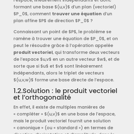
l’espace, linéairement indépendants et donc
formant une base $(u,v)$ d’un plan (vectoriel)
$P_0$, comment
trouver une équation
d’un
plan affine $P$ de direction $P_0$ ?
Connaissant un point de $P$, le problème se
ramène à trouver une équation de $P_0$, et on
peut le résoudre grâce à l’opération appelée
produit vectoriel
, qui transforme deux vecteurs
de l’espace $u,v$ en un autre vecteur $w$, et de
sorte que si $u$ et $v$ sont linéairement
indépendants, alors le triplet de vecteurs
$(u,v,w)$ forme une base directe de l’espace.
1.2.Solution : le produit vectoriel
et l’orthogonalité
En effet, il existe de multiples manières de
« compléter » $(u,v)$ en une base de l’espace,
mais le produit vectoriel fournit une solution
« canonique » (ou « standard ») en termes de