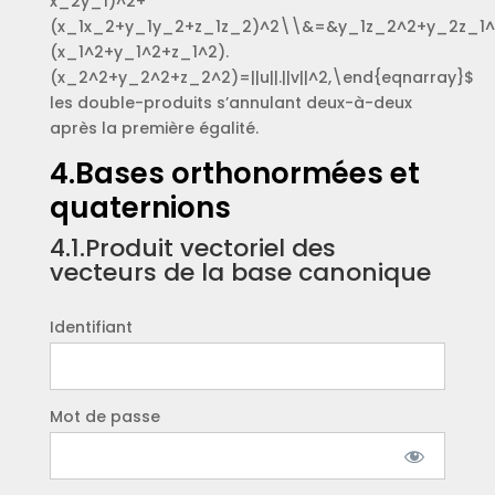
x_2y_1)^2+
(x_1x_2+y_1y_2+z_1z_2)^2\\&=&y_1z_2^2+y_2z_1
(x_1^2+y_1^2+z_1^2).
(x_2^2+y_2^2+z_2^2)=||u||.||v||^2,\end{eqnarray}$
les double-produits s’annulant deux-à-deux
après la première égalité.
4.Bases orthonormées et
quaternions
4.1.Produit vectoriel des
vecteurs de la base canonique
Identifiant
Mot de passe