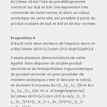
$u\times v$ est l’aire du parallélogramme
construit sur $u$ et $v$. Une expression très
commode de cette norme, et donc un calcul
analytique de cette aire, est possible à partir du
produit scalaire de $u$ et $v$ et de leur normes
:
Proposition 4
Si $u,v$ sont deux vecteurs de l’espace, alors on
a $||u\times v||^2+(u\cdot v)^2=||u||^2.||v||^2.$
Il existe plusieurs démonstrations de cette
égalité. Sans disposer du double produit
vectoriel et de l’interprétation trigonométrique
du produit vectoriel, on peut procéder de
manière analytique, c’est-à-dire par le calcul,
en écrivant à nouveau $u=(x_1,y_1,z_1)$ et $v=
(x_2,y_2,z_2)$. On a : $\begin{eqnarray}
||u\times v||^2+(u\cdot v)^2 &=&(y_1z_2-
y_2z_1)^2+(z_1x_2-z_2x_1)^2+(x_1y_2-