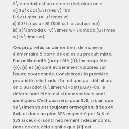
$\lambda$ est un nombre réel, alors on a :
o) $u\cdot(u\times v)=0$
i) $v\times u=-u\times v$
ii) $0\times u=0$ ($0$ est le vecteur nul)
iii) $(\lambda u+v)\times w=\lambda.(u\times
w)+v\times w$.
Ces propriétés se démontrent de manière
élémentaire à partir de celles du produit mixte.
Par antilinéarité (propriété (i)), les propriétés
(o), (ii) et (iii) sont évidemment valables sur
l’autre coordonnée. Considérons la première
propriété : elle traduit le fait que par définition,
on a $u\cdot (u\times v)=det(u,u,v)=0$, le
déterminant étant nul si deux vecteurs sont
identiques. C’est aussi vrai pour $v$, si bien que
$u\times v$ est toujours orthogonal à $u$ et
$v$
, et donc au plan $P$ engendré par $u$ et
$v$ si ceux-ci sont linéairement indépendants.
Dans ce cas, cela signifie que $P$ est