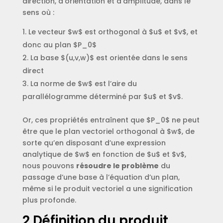
direction, d’orientation et d’amplitude, dans le
sens où :
Le vecteur $w$ est orthogonal à $u$ et $v$, et
donc au plan $P_0$
La base $(u,v,w)$ est orientée dans le sens
direct
La norme de $w$ est l’aire du
parallélogramme déterminé par $u$ et $v$.
Or, ces propriétés entraînent que $P_0$ ne peut
être que le plan vectoriel orthogonal à $w$, de
sorte qu’en disposant d’une expression
analytique de $w$ en fonction de $u$ et $v$,
nous pouvons
résoudre le problème
du
passage d’une base à l’équation d’un plan,
même si le produit vectoriel a une signification
plus profonde.
2.Définition du produit