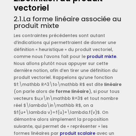
vectoriel
2.1.La forme linéaire associée au
produit mixte
Les contraintes précédentes sont autant
d’indications qui permettraient de donner une
définition « heuristique » du produit vectoriel,
comme nous l’avons fait pour le
produit mixte
.
Nous allons plutôt nous appuyer sur cette
dernière notion, afin d’en tirer une définition du
produit vectoriel. Rappelons qu’une fonction
$f:\mathbb R^3\to\mathbb R$ est dite
linéaire
(on parle alors de
forme linéaire
), si pour tous
vecteurs $u,v\in\mathbb R^3$ et tout nombre
réel $\lambda\in\mathbb R$, on a
$f(u+\lambda v)=f(u)+\lambda.f(v)$. On
démontre alors simplement la proposition
suivante, qui permet de « représenter » les
formes linéaires par
produit scalaire
avec un