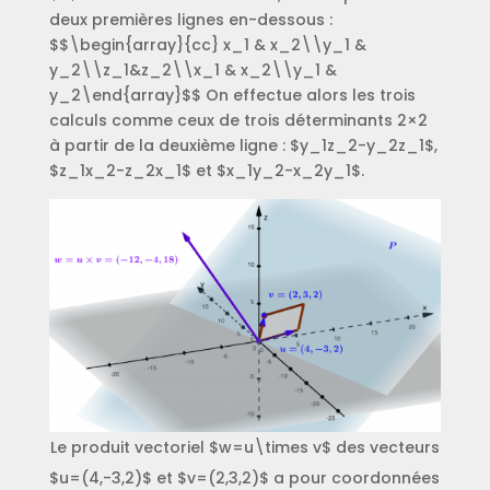
deux premières lignes en-dessous :
$$\begin{array}{cc} x_1 & x_2\\y_1 &
y_2\\z_1&z_2\\x_1 & x_2\\y_1 &
y_2\end{array}$$ On effectue alors les trois
calculs comme ceux de trois déterminants 2×2
à partir de la deuxième ligne : $y_1z_2-y_2z_1$,
$z_1x_2-z_2x_1$ et $x_1y_2-x_2y_1$.
Le produit vectoriel $w=u\times v$ des vecteurs
$u=(4,-3,2)$ et $v=(2,3,2)$ a pour coordonnées