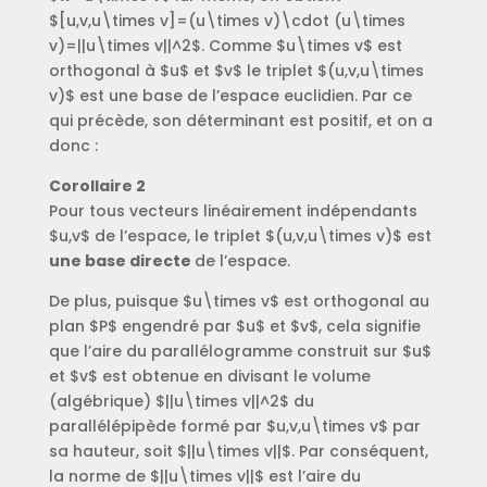
$[u,v,u\times v]=(u\times v)\cdot (u\times
v)=||u\times v||^2$. Comme $u\times v$ est
orthogonal à $u$ et $v$ le triplet $(u,v,u\times
v)$ est une base de l’espace euclidien. Par ce
qui précède, son déterminant est positif, et on a
donc :
Corollaire 2
Pour tous vecteurs linéairement indépendants
$u,v$ de l’espace, le triplet $(u,v,u\times v)$ est
une base directe
de l’espace.
De plus, puisque $u\times v$ est orthogonal au
plan $P$ engendré par $u$ et $v$, cela signifie
que l’aire du parallélogramme construit sur $u$
et $v$ est obtenue en divisant le volume
(algébrique) $||u\times v||^2$ du
parallélépipède formé par $u,v,u\times v$ par
sa hauteur, soit $||u\times v||$. Par conséquent,
la norme de $||u\times v||$ est l’aire du